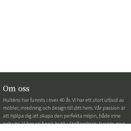
Om oss
Hulténs har funnits i över 40 år. Vi har ett stort utbud av
möbler, inredning och design till ditt hem. Vår passion är
att hjälpa dig att skapa den perfekta miljön, både inne
och ute. Vi har en fysisk butik i Staffanstorp, Sverige men