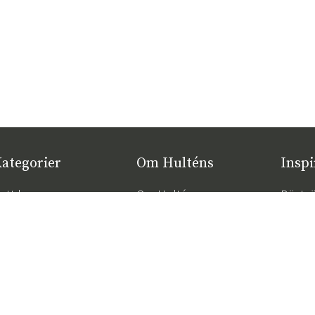
ategorier
Om Hulténs
Inspi
ytt hos oss
Om Hulténs
Bästsä
öbler
Hulténs butik
Trend
2026
nredning
Säljavdelning
Rätt d
temöbler
Hållbarhet
komfor