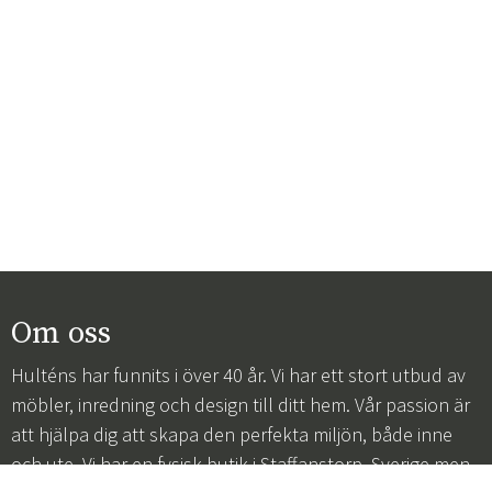
Om oss
Hulténs har funnits i över 40 år. Vi har ett stort utbud av
möbler, inredning och design till ditt hem. Vår passion är
att hjälpa dig att skapa den perfekta miljön, både inne
och ute. Vi har en fysisk butik i Staffanstorp, Sverige men