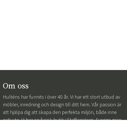
Om oss
Hulténs har funnits i över 40 år. Vi har ett stort utbud av
möbler, inredning och design till ditt hem. Vår passion är
att hjälpa dig att skapa den perfekta miljön, både inne
och ute. Vi har en fysisk butik i Staffanstorp, Sverige men