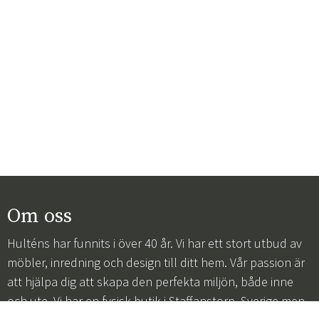
Om oss
Hulténs har funnits i över 40 år. Vi har ett stort utbud av
möbler, inredning och design till ditt hem. Vår passion är
att hjälpa dig att skapa den perfekta miljön, både inne
och ute. Vi har en fysisk butik i Staffanstorp, Sverige men