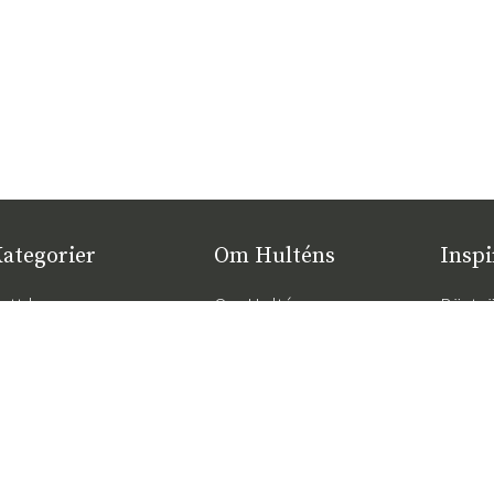
ategorier
Om Hulténs
Inspi
ytt hos oss
Om Hulténs
Bästsä
öbler
Hulténs butik
Trend
2026
nredning
Säljavdelning
Rätt d
temöbler
Hållbarhet
komfor