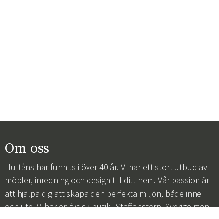
Om oss
Hulténs har funnits i över 40 år. Vi har ett stort utbud av
möbler, inredning och design till ditt hem. Vår passion är
att hjälpa dig att skapa den perfekta miljön, både inne
och ute. Vi har en fysisk butik i Staffanstorp, Sverige men