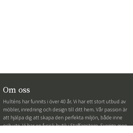
Om oss
Hulténs har funnits i över 40 år. Vi har ett stort utbud av
möbler, inredning och design till ditt hem. Vår passion är
att hjälpa dig att skapa den perfekta miljön, både inne
och ute. Vi har en fysisk butik i Staffanstorp, Sverige men