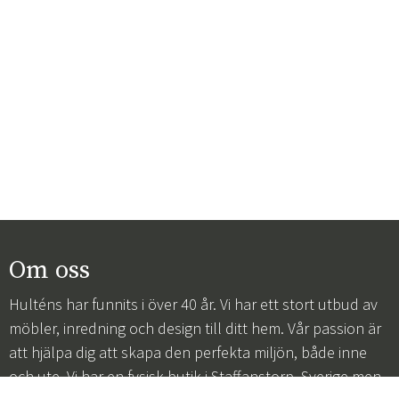
Om oss
Hulténs har funnits i över 40 år. Vi har ett stort utbud av
möbler, inredning och design till ditt hem. Vår passion är
att hjälpa dig att skapa den perfekta miljön, både inne
och ute. Vi har en fysisk butik i Staffanstorp, Sverige men