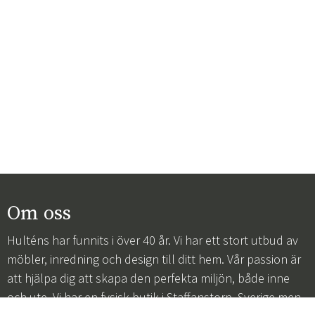
Om oss
Hulténs har funnits i över 40 år. Vi har ett stort utbud av
möbler, inredning och design till ditt hem. Vår passion är
att hjälpa dig att skapa den perfekta miljön, både inne
och ute. Vi har en fysisk butik i Staffanstorp, Sverige men