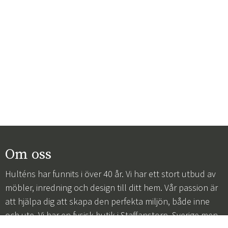
Om oss
Hulténs har funnits i över 40 år. Vi har ett stort utbud av
möbler, inredning och design till ditt hem. Vår passion är
att hjälpa dig att skapa den perfekta miljön, både inne
och ute. Vi har en fysisk butik i Staffanstorp, Sverige men