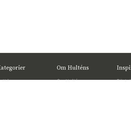
ategorier
Om Hulténs
Inspi
ytt hos oss
Om Hulténs
Bästsä
öbler
Hulténs butik
Trend
2026
nredning
Säljavdelning
Rätt d
temöbler
Hållbarhet
komfor