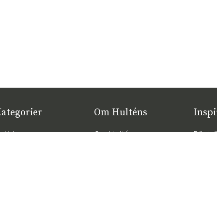
ategorier
Om Hulténs
Inspi
ytt hos oss
Om Hulténs
Bästsä
öbler
Hulténs butik
Trend
2026
nredning
Säljavdelning
Rätt d
temöbler
Hållbarhet
komfor