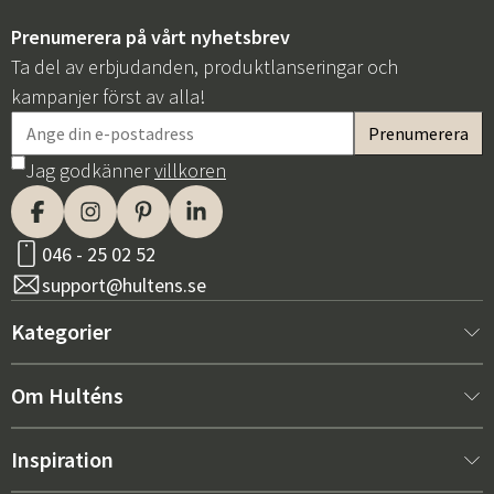
Prenumerera på vårt nyhetsbrev
Ta del av erbjudanden, produktlanseringar och
kampanjer först av alla!
Jag godkänner
villkoren
Sverige
Danmark
Norge
Suomi
046 - 25 02 52
support@hultens.se
Kategorier
Nytt hos oss
Om Hulténs
Möbler
Om Hulténs
Inspiration
Inredning