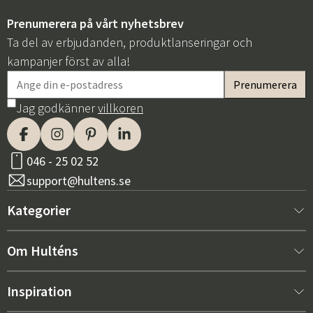
Prenumerera på vårt nyhetsbrev
Ta del av erbjudanden, produktlanseringar och
kampanjer först av alla!
Jag godkänner
villkoren
Sverige
Danmark
Norge
Suomi
046 - 25 02 52
support@hultens.se
Kategorier
Nytt hos oss
Om Hulténs
Möbler
Om Hulténs
Inspiration
Inredning