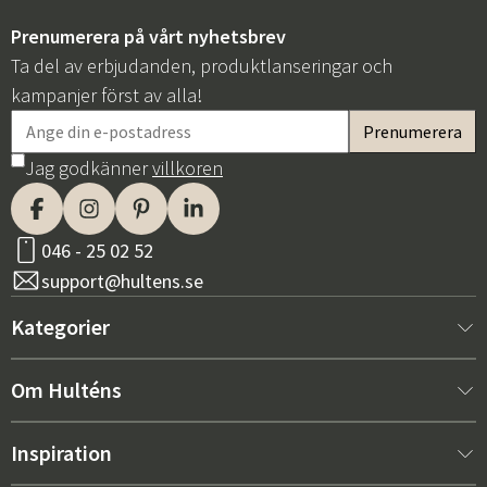
Prenumerera på vårt nyhetsbrev
Ta del av erbjudanden, produktlanseringar och
kampanjer först av alla!
Jag godkänner
villkoren
Sverige
Danmark
Norge
Suomi
046 - 25 02 52
support@hultens.se
Kategorier
Nytt hos oss
Om Hulténs
Möbler
Om Hulténs
Inspiration
Inredning