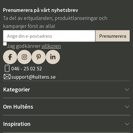
Prenumerera på vårt nyhetsbrev
Ta del av erbjudanden, produktlanseringar och
kampanjer först av alla!
Jag godkänner
villkoren
Sverige
Danmark
Norge
Suomi
046 - 25 02 52
support@hultens.se
Kategorier
Nytt hos oss
Om Hulténs
Möbler
Om Hulténs
Inspiration
Inredning