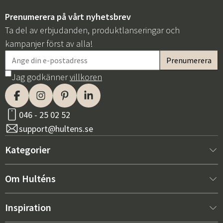
Prenumerera på vårt nyhetsbrev
Ta del av erbjudanden, produktlanseringar och
kampanjer först av alla!
Jag godkänner
villkoren
Sverige
Danmark
Norge
Suomi
046 - 25 02 52
support@hultens.se
Kategorier
Nytt hos oss
Om Hulténs
Möbler
Om Hulténs
Inspiration
Inredning