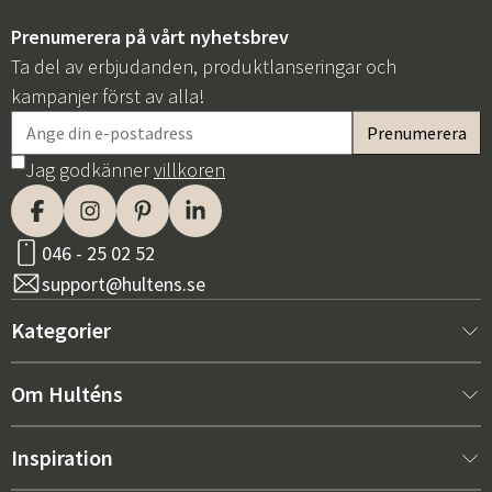
Prenumerera på vårt nyhetsbrev
Ta del av erbjudanden, produktlanseringar och
kampanjer först av alla!
Jag godkänner
villkoren
Sverige
Danmark
Norge
Suomi
046 - 25 02 52
support@hultens.se
Kategorier
Nytt hos oss
Om Hulténs
Möbler
Om Hulténs
Inspiration
Inredning