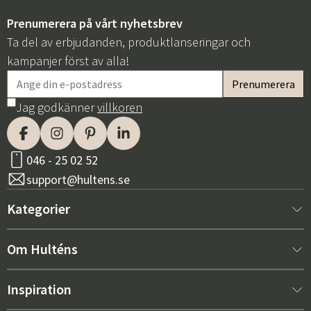
Prenumerera på vårt nyhetsbrev
Ta del av erbjudanden, produktlanseringar och
kampanjer först av alla!
Jag godkänner
villkoren
Sverige
Danmark
Norge
Suomi
046 - 25 02 52
support@hultens.se
Kategorier
Nytt hos oss
Om Hulténs
Möbler
Om Hulténs
Inspiration
Inredning