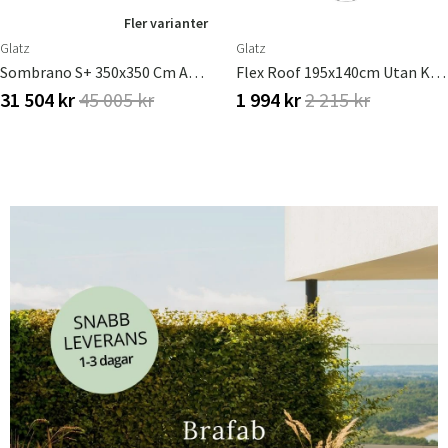
Fler varianter
Glatz
Glatz
Sombrano S+ 350x350 Cm Anodizerad Alu Frihängande Parasoll
Flex Roof 195x140cm Utan Kappa 1 050 Sand White Glatz Basprodukt
31 504 kr
45 005 kr
1 994 kr
2 215 kr