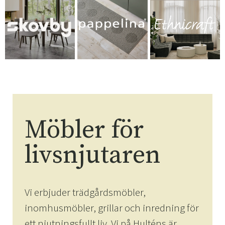
Möbler för
livsnjutaren
Vi erbjuder trädgårdsmöbler,
inomhusmöbler, grillar och inredning för
ett njutningsfullt liv. Vi på Hulténs är