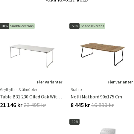
VÅRA FAVORIT BORD
-10%
Snabb leverans
-50%
Snabb leverans
Fler varianter
Fler varianter
Grythyttan Stålmöbler
Brafab
Table B31 230 Oiled Oak With Hot Galvanized Base
Nolli Matbord 90x175 Cm
21 146 kr
23 495 kr
8 445 kr
16 890 kr
-10%