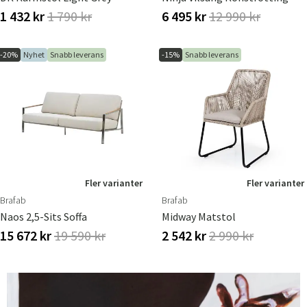
1 432 kr
1 790 kr
6 495 kr
12 990 kr
-20%
Nyhet
Snabb leverans
-15%
Snabb leverans
Fler varianter
Fler varianter
Brafab
Brafab
Naos 2,5-Sits Soffa
Midway Matstol
15 672 kr
19 590 kr
2 542 kr
2 990 kr