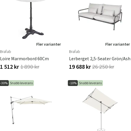
Fler varianter
Fler varianter
Brafab
Brafab
Loire Marmorbord 60Cm
Lerberget 2,5-Seater Grön/ash
1 512 kr
1 890 kr
19 688 kr
26 250 kr
-30%
Snabb leverans
-10%
Snabb leverans