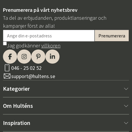
Prenumerera på vårt nyhetsbrev
Ta del av erbjudanden, produktlanseringar och
kampanjer först av alla!
Jag godkänner
villkoren
Sverige
Danmark
Norge
Suomi
046 - 25 02 52
support@hultens.se
Kategorier
Nytt hos oss
Om Hulténs
Möbler
Om Hulténs
Inspiration
Inredning