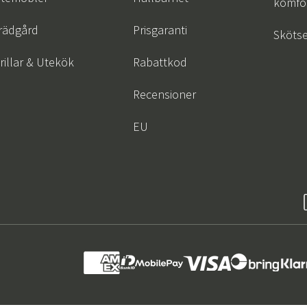
komfor
Hängstolar
Badrumsmatto
rädgård
Prisgaranti
Skötse
er
Underhållsprodukter
Småförvaring
Badrumsinred
rillar & Utekök
Rabattkod
Sverige
Danmark
Recensioner
Norge
Suomi
EU