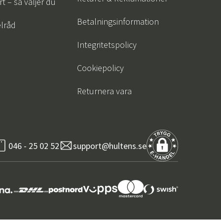
t – så väljer du
r
Trädgårdsredskap
Hallmöbler
Betalningsinformation
lråd
ning
Integritetspolicy
Cookiepolicy
Returnera vara
046 - 25 02 52
support@hultens.se