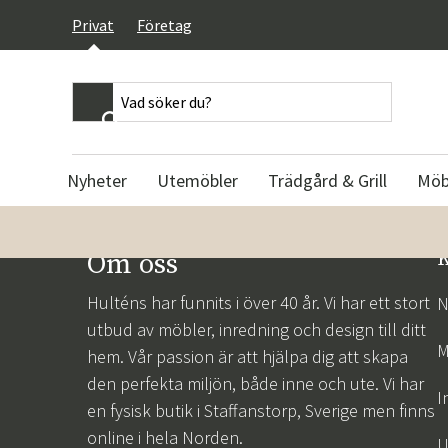
}
Privat
Företag
Nyheter
Utemöbler
Trädgård & Grill
Möb
Utebord
Parasoll & Tillbehör
Bord
Dekoration
Utestolar
Dynor
Stolar
Lampor & belys
Om oss
K
Matbord
Parasoll
Matbord
Krukor & vaser
Positionsstolar
Stolsdynor
Matstolar
Bordslampor
Klaffbord
Frihängande parasoll
Soffbord
Speglar
Karmstolar
Fåtöljdynor
Barstolar
Golvlampor
Hulténs har funnits i över 40 år. Vi har ett stort
N
Soffbord
Parasollfötter
Skrivbord
Ljusstakar & lyktor
Stolar utan karm
Soffdynor
Kontorsstolar &
Taklampor
utbud av möbler, inredning och design till ditt
Skrivbordsstolar
Sidobord
Parasollskydd
Sidobord
Inredningsdetaljer
Fällstolar
Solsängsdynor
Vägglampor
M
hem. Vår passion är att hjälpa dig att skapa
Bänkar & Pallar
Barbord
Paviljonger
Sängbord & Nattduksbord
Tavlor & posters
Fåtöljer
Baden Baden dyno
Lampskärmar
den perfekta miljön, både inne och ute. Vi har
I
Cafébord
Solsegel
Avlastningsbord
Spel
Barstolar
Bänkdynor
Portabla lampor
en fysisk butik i Staffanstorp, Sverige men finns
Balkongbord
Parasoll kapell
Drinkvagnar
Fotoalbum
Pallar
Däckstolsdynor
online i hela Norden.
U