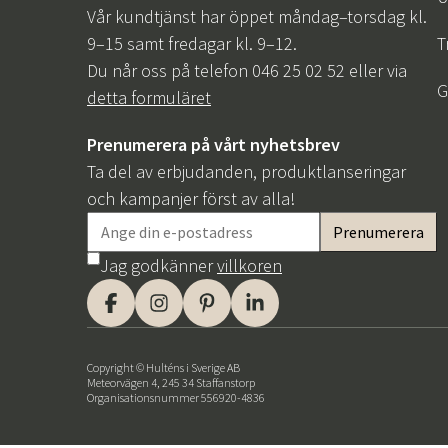
Serveringsvagnar
Hammockdynor
Vår kundtjänst har öppet måndag–torsdag kl.
Bordsskivor
9–15 samt fredagar kl. 9–12.
T
Skötsel & Förvaring
Sovrumsmöbler
Konstväxter
Matgrupper
Gå bort-present
Bordsunderrede
Du når oss på telefon 046 25 02 52 eller via
Dynboxar
Sänggavlar
Kransar
G
detta formuläret
Dynväskor
Snittblommor & kvistar
Oljor & Färg
Blommande kruk- &
Prenumerera på vårt nyhetsbrev
hängväxter
Impregnering
Ta del av erbjudanden, produktlanseringar
Gröna kruk- & hängväxter
Rengöringsmedel
och kampanjer först av alla!
Träd
Redskapsskjul
Dekoration & tillbehör
Reservdelar
Jag godkänner
villkoren
Julgranar
Copyright © Hulténs i Sverige AB
Meteorvägen 4, 245 34 Staffanstorp
Organisationsnummer 556920-4836