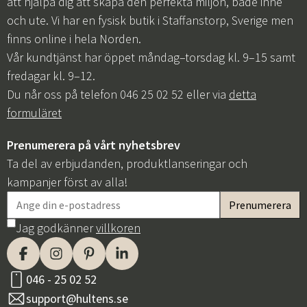
att hjälpa dig att skapa den perfekta miljön, både inne
och ute. Vi har en fysisk butik i Staffanstorp, Sverige men
finns online i hela Norden.
Vår kundtjänst har öppet måndag–torsdag kl. 9–15 samt
fredagar kl. 9–12.
Du når oss på telefon 046 25 02 52 eller via
detta
formuläret
Prenumerera på vårt nyhetsbrev
Ta del av erbjudanden, produktlanseringar och
Sverige
Danmark
kampanjer först av alla!
Norge
Suomi
Jag godkänner
villkoren
046 - 25 02 52
support@hultens.se