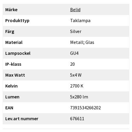
Märke
Belid
Produkttyp
Taklampa
Färg
Silver
Material
Metall; Glas
Lampsockel
GU4
IP-klass
20
Max Watt
5x4 W
Kelvin
2700 K
Lumen
5x280 lm
EAN
7391534266202
Lev.art nummer
676611