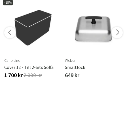
-15%
r
Cane-Line
Weber
ster
Cover 12 - Till 2-Sits Soffa
Smältlock
1 700 kr
2 000 kr
649 kr