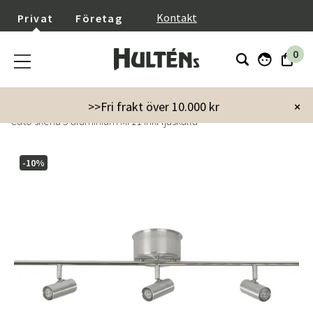
}
Kontakt
Privat
Företag
0
Startsida
Inredning
Lampor & belysning
Taklampor
>>Fri frakt över 10.000 kr
×
Cato skena 5 aluminium Mr11 inkl ljuskälla
-10%