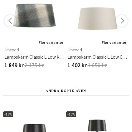
r
Fler varianter
Fler varianter
Artwood
Artwood
ve Desert
Lampskärm Classic L Low Kilnsey
Lampskärm Classic L Low Colonella Linen
1 849 kr
2 175 kr
1 402 kr
1 650 kr
ANDRA KÖPTE ÄVEN
-15%
-15%