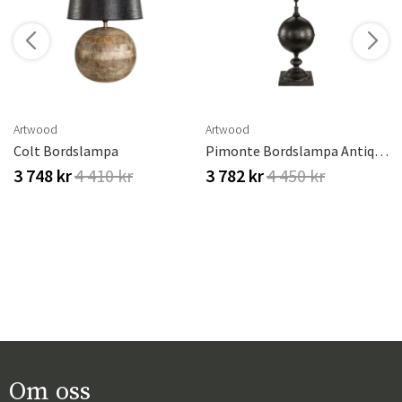
Artwood
Artwood
Colt Bordslampa
Pimonte Bordslampa Antique Bronze
3 748 kr
4 410 kr
3 782 kr
4 450 kr
Om oss