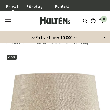
}
Kontakt
Privat
Företag
0
Startsida
Inredning
Lampor & belysning
>>Fri frakt över 10.000 kr
×
Lampskärmar
Lampskärm Classic L Low Linen Haag
-15%