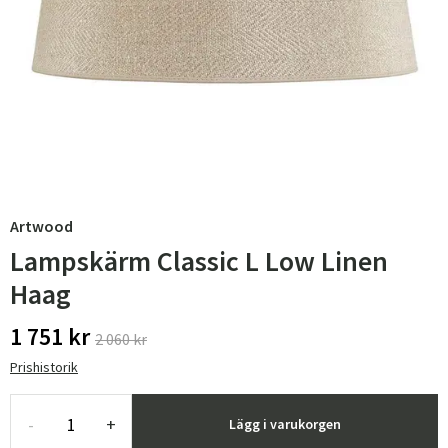
Artwood
Lampskärm Classic L Low Linen
Haag
1 751 kr
2 060 kr
Prishistorik
-
+
Lägg i varukorgen