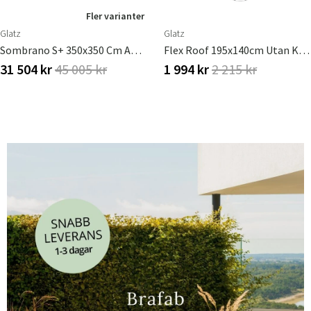
Fler varianter
Glatz
Glatz
Sombrano S+ 350x350 Cm Anodizerad Alu Frihängande Parasoll
Flex Roof 195x140cm Utan Kappa 1 050 Sand White Glatz Basprodukt
31 504 kr
45 005 kr
1 994 kr
2 215 kr