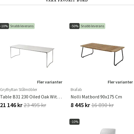
VÅRA FAVORIT BORD
-10%
Snabb leverans
-50%
Snabb leverans
Fler varianter
Fler varianter
Grythyttan Stålmöbler
Brafab
Table B31 230 Oiled Oak With Hot Galvanized Base
Nolli Matbord 90x175 Cm
21 146 kr
23 495 kr
8 445 kr
16 890 kr
-10%