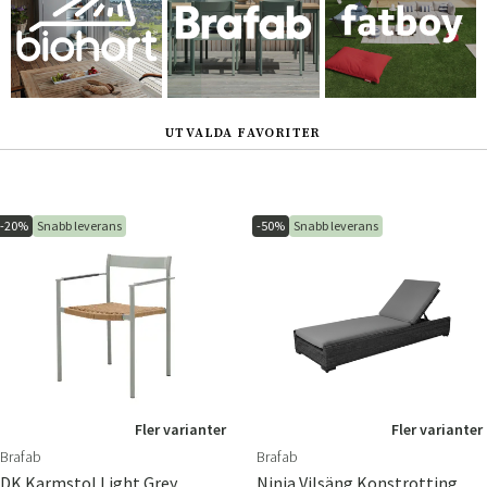
UTVALDA FAVORITER
-20%
Snabb leverans
-50%
Snabb leverans
Fler varianter
Fler varianter
Brafab
Brafab
DK Karmstol Light Grey
Ninja Vilsäng Konstrotting