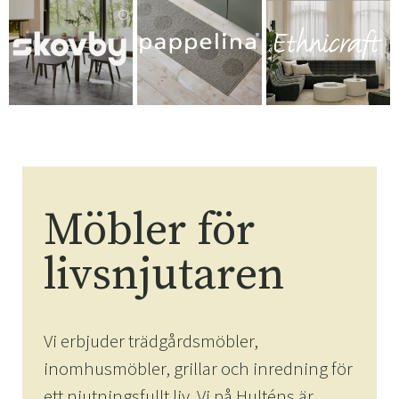
Möbler för
livsnjutaren
Vi erbjuder trädgårdsmöbler,
inomhusmöbler, grillar och inredning för
ett njutningsfullt liv. Vi på Hulténs är