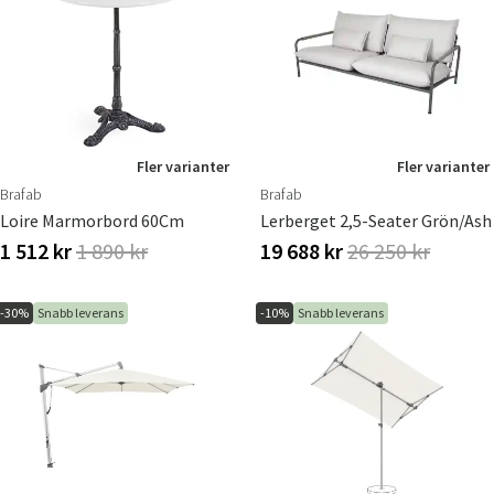
Fler varianter
Fler varianter
Brafab
Brafab
Loire Marmorbord 60Cm
Lerberget 2,5-Seater Grön/ash
1 512 kr
1 890 kr
19 688 kr
26 250 kr
-30%
Snabb leverans
-10%
Snabb leverans