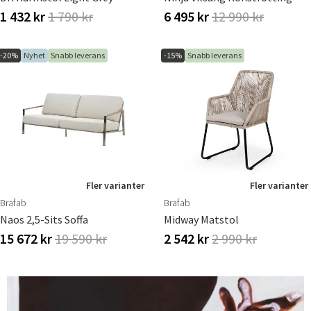
1 432 kr
1 790 kr
6 495 kr
12 990 kr
-20%
Nyhet
Snabb leverans
-15%
Snabb leverans
Fler varianter
Fler varianter
Brafab
Brafab
Naos 2,5-Sits Soffa
Midway Matstol
15 672 kr
19 590 kr
2 542 kr
2 990 kr