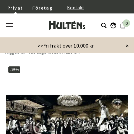
}
Kontakt
Privat
Företag
0
Startsida
Inredning
Dekoration
Tavlor & posters
>>Fri frakt över 10.000 kr
×
Väggdekor True Legends 250 X 120 Cm
-15%