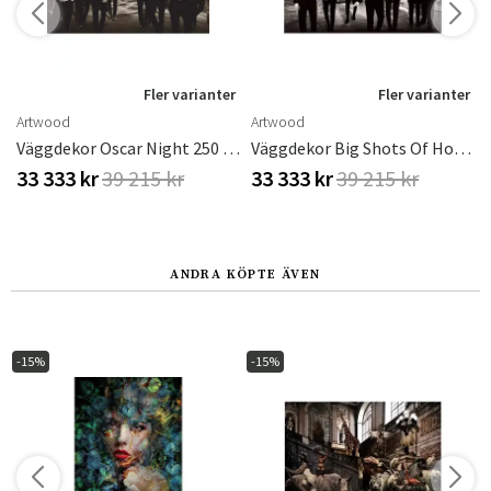
r
Fler varianter
Fler varianter
Artwood
Artwood
Väggdekor Oscar Night 250 X 120 Cm
Väggdekor Big Shots Of Hollywood 250x120 Cm
33 333 kr
39 215 kr
33 333 kr
39 215 kr
ANDRA KÖPTE ÄVEN
-15%
-15%