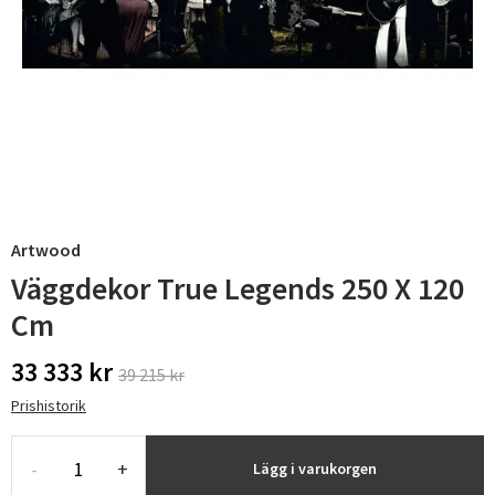
Artwood
Väggdekor True Legends 250 X 120
Cm
33 333 kr
39 215 kr
Prishistorik
-
+
Lägg i varukorgen