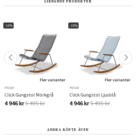
LIKNANDE PRODUKTER
-10%
-10%
r
Fler varianter
Fler varianter
Houe
Houe
boo
Click Gungstol Mörkgrå
Click Gungstol Ljusblå
4 946 kr
5 495 kr
4 946 kr
5 495 kr
ANDRA KÖPTE ÄVEN