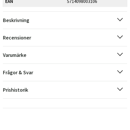
EAN
5714098003106
Beskrivning
Recensioner
Varumärke
Frågor & Svar
Prishistorik
Sverige
Danmark
Norge
Suomi