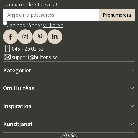
kampanjer först av alla!
Jag godkänner
villkoren
046 - 25 02 52
support@hultens.se
Kategorier
Nytt hos oss
Om Hulténs
Möbler
Om Hulténs
Inspiration
Inredning
Hulténs butik
Bästsäljare
Kundtjänst
Utemöbler
Säljavdelning
Trendspaning: Utemöbler 2026