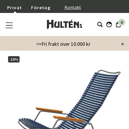
}
Kontakt
Privat
Företag
0
Startsida
Utemöbler
Click gungstol mörkblå
>>Fri frakt över 10.000 kr
×
-10%