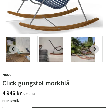
Houe
Click gungstol mörkblå
4 946 kr
5 495 kr
Prishistorik