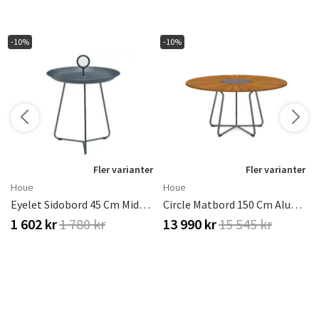
-10%
-10%
r
Fler varianter
Fler varianter
Houe
Houe
Eyelet Sidobord 45 Cm Midnight Blue
Circle Matbord 150 Cm Aluminium / Bamboo
1 602 kr
1 780 kr
13 990 kr
15 545 kr