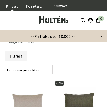
}
Kontakt
Privat
Företag
0
Startsida
Kampanjer
Summer Season
>>Fri frakt över 10.000 kr
×
Trädgårdstillbehör
Filtrera
-15%