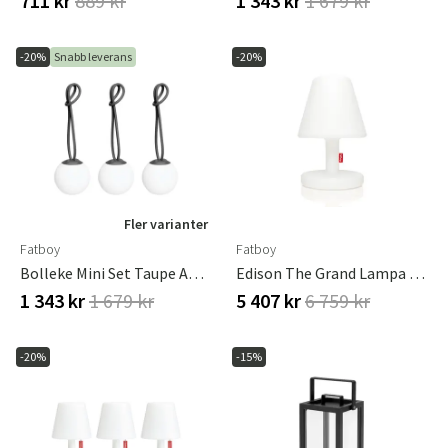
711 kr
889 kr
1 343 kr
1 679 kr
-20%
Snabb leverans
-20%
Fler varianter
Fatboy
Fatboy
Bolleke Mini Set Taupe Anthracite
Edison The Grand Lampa Connect
1 343 kr
1 679 kr
5 407 kr
6 759 kr
-20%
-15%