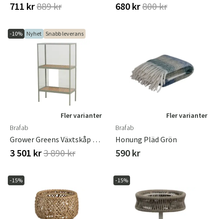
711 kr
889 kr
680 kr
800 kr
-10%
Nyhet
Snabb leverans
Fler varianter
Fler varianter
Brafab
Brafab
Grower Greens Växtskåp Hög Dusty Green
Honung Pläd Grön
3 501 kr
3 890 kr
590 kr
-15%
-15%