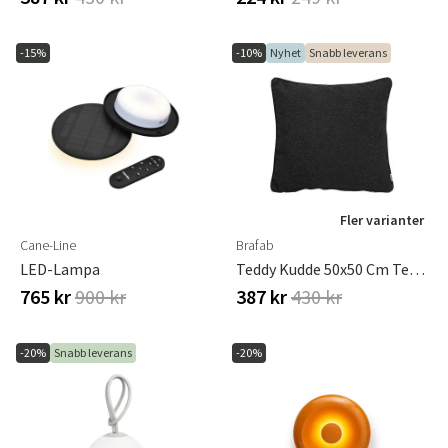
-15%
-10%
Nyhet
Snabb leverans
Fler varianter
Cane-Line
Brafab
LED-Lampa
Teddy Kudde 50x50 Cm Teddy Black
765 kr
900 kr
387 kr
430 kr
-20%
Snabb leverans
-20%