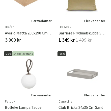
Fler varianter
Fler varianter
Brafab
Skagerak
Averio Matta 200x290 Cm Sand
Barriere Prydnadskudde 50x40 Cm Honey Yellow
3 000 kr
1 349 kr
1 499 kr
-20%
Snabb leverans
-15%
Fler varianter
Fler varianter
Fatboy
Cane-Line
Bolleke Lampa Taupe
Club Bricka 24x35 Cm Sand