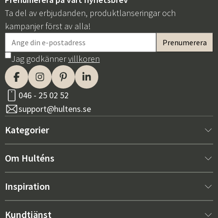
Ta del av erbjudanden, produktlanseringar och
kampanjer först av alla!
Jag godkänner
villkoren
046 - 25 02 52
support@hultens.se
Kategorier
Nytt hos oss
Om Hulténs
Möbler
Om Hulténs
Inspiration
Inredning
Hulténs butik
Bästsäljare
Kundtjänst