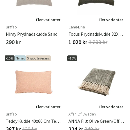
Fler varianter
Fler varianter
Brafab
Cane-Line
Nimy Prydnadskudde Sand
Focus Prydnadskudde 32X52X12 Cm Dark Green
290 kr
1 020 kr
1 200 kr
-10%
Nyhet
Snabb leverans
-10%
Fler varianter
Fler varianter
Brafab
Affari Of Sweden
Teddy Kudde 40x60 Cm Teddy Orange
ANNA Filt Olive Green/off White
387 kr
430 kr
224 kr
249 kr