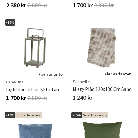
2 380 kr
2 800 kr
1 700 kr
2 000 kr
-15%
Fler varianter
Fler varianter
Skinnwille
Cane-Line
Misty Pläd 120x180 Cm Sand
Lighthouse Ljuslykta Taupe Liten
1 240 kr
1 700 kr
2 000 kr
-10%
Snabb leverans
-10%
Snabb leverans