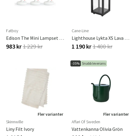
Fatboy
Cane-Line
Edison The Mini Lampset 3 St
Lighthouse Lykta XS Lava Grey
983 kr
1 229 kr
1 190 kr
1 400 kr
-35%
Snabb leverans
Fler varianter
Fler varianter
Skinnwille
Affari Of Sweden
Liny Filt Ivory
Vattenkanna Olivia Grön