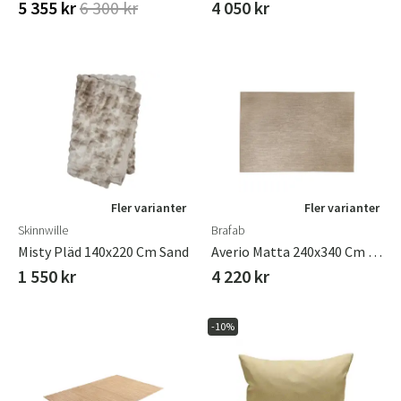
5 355 kr
6 300 kr
4 050 kr
Fler varianter
Fler varianter
Skinnwille
Brafab
Misty Pläd 140x220 Cm Sand
Averio Matta 240x340 Cm Beige
1 550 kr
4 220 kr
-10%
Sverige
Danmark
Norge
Suomi