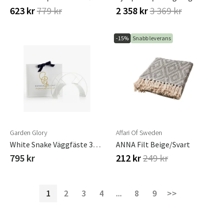
623 kr
779 kr
2 358 kr
3 369 kr
-15%
Snabb leverans
Garden Glory
Affari Of Sweden
White Snake Väggfäste 33x22x12 Cm
ANNA Filt Beige/svart
795 kr
212 kr
249 kr
1
2
3
4
...
8
9
>>