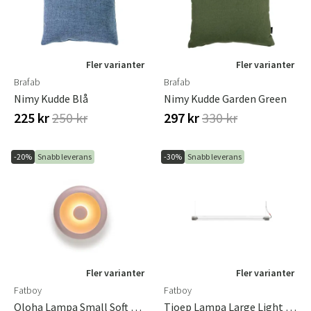
Fler varianter
Fler varianter
Brafab
Brafab
Nimy Kudde Blå
Nimy Kudde Garden Green
225 kr
250 kr
297 kr
330 kr
-20%
Snabb leverans
-30%
Snabb leverans
Fler varianter
Fler varianter
Fatboy
Fatboy
Oloha Lampa Small Soft Pink
Tjoep Lampa Large Light Grey