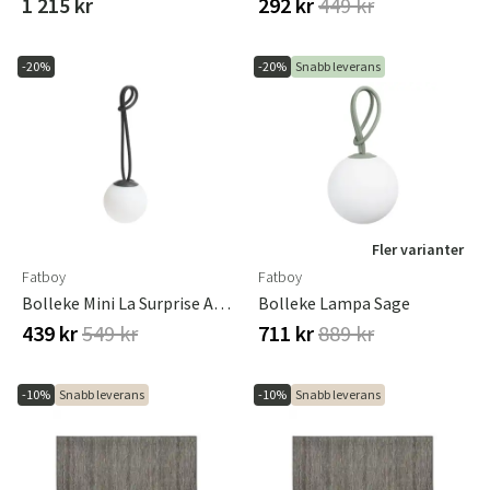
1 215 kr
292 kr
449 kr
-20%
-20%
Snabb leverans
Fler varianter
Fatboy
Fatboy
Bolleke Mini La Surprise Anthracite
Bolleke Lampa Sage
439 kr
549 kr
711 kr
889 kr
-10%
Snabb leverans
-10%
Snabb leverans