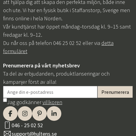
att hjälpa dig att skapa den perfekta miljön, både inne
och ute. Vi har en fysisk butik i Staffanstorp, Sverige men
finns online i hela Norden.
Vår kundtjänst har öppet måndag–torsdag kl. 9–15 samt
fredagar kl. 9–12.
Du når oss på telefon 046 25 02 52 eller via
detta
formuläret
Prenumerera på vårt nyhetsbrev
Ta del av erbjudanden, produktlanseringar och
Sverige
Danmark
kampanjer först av alla!
Norge
Suomi
Jag godkänner
villkoren
046 - 25 02 52
support@hultens.se