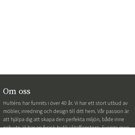
Om oss
Hulténs har funnits i över 40 år. Vi har ett stort utbud av
möbler, inredning och design till ditt hem. Vår passion är
att hjälpa dig att skapa den perfekta miljön, både inne
och ute. Vi har en fysisk butik i Staffanstorp, Sverige men