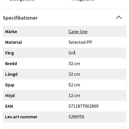
Specifikationer
Märke
Cane-line
Material
Selected PP
Färg
Grå
Bredd
32 cm
Längd
32 cm
Djup
52 cm
Höjd
12 cm
EAN
5711877002909
Lev.art nummer
5290Y55