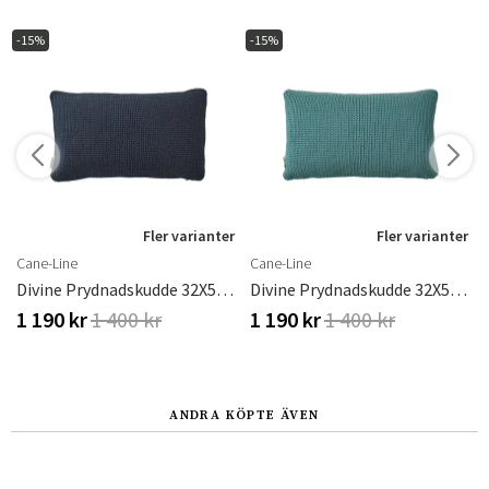
-15%
-15%
r
Fler varianter
Fler varianter
Cane-Line
Cane-Line
Light Grey
Divine Prydnadskudde 32X52 Blå
Divine Prydnadskudde 32X52 Turkos
1 190 kr
1 400 kr
1 190 kr
1 400 kr
ANDRA KÖPTE ÄVEN