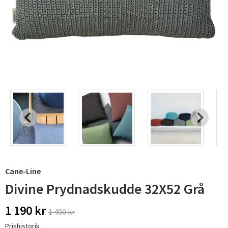
Cane-Line
Divine Prydnadskudde 32X52 Grå
1 190 kr
1 400 kr
Prishistorik