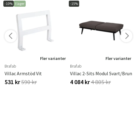
-10%
I lager
-15%
r
Fler varianter
Fler varianter
Brafab
Brafab
ster
Villac Armstöd Vit
Villac 2-Sits Modul Svart/brun
531 kr
590 kr
4 084 kr
4 805 kr