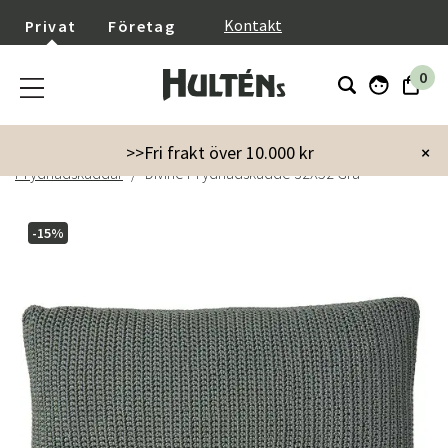
}
Kontakt
Privat
Företag
0
Startsida
Trädgård
Trädgårdstillbehör
>>Fri frakt över 10.000 kr
×
Prydnadskuddar
Divine Prydnadskudde 32X52 Grå
-15%