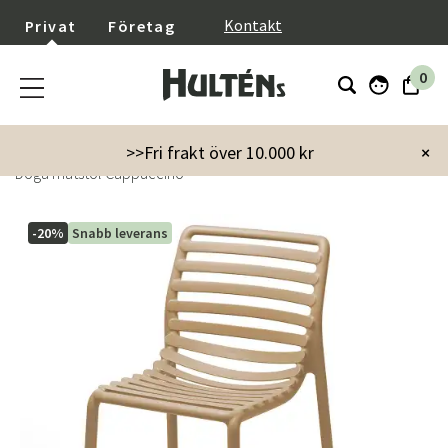
}
Kontakt
Privat
Företag
0
Startsida
Material
Plastmöbler
Stolar
>>Fri frakt över 10.000 kr
×
Doga matstol Cappuccino
-20%
Snabb leverans