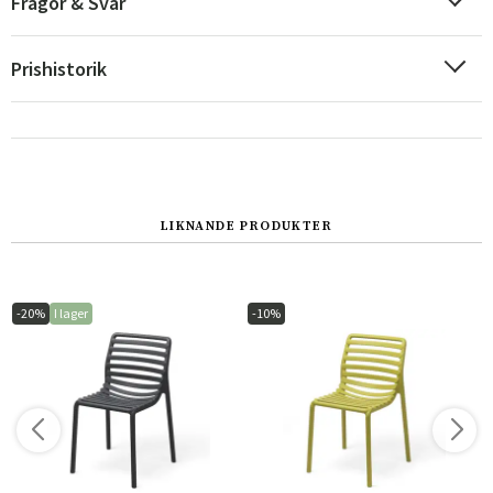
Frågor & Svar
Sverige
Danmark
Norge
Suomi
Prishistorik
LIKNANDE PRODUKTER
-20%
I lager
-10%