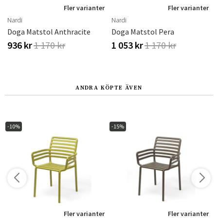
r
Fler varianter
Fler varianter
Nardi
Nardi
Doga Matstol Anthracite
Doga Matstol Pera
936 kr
1 170 kr
1 053 kr
1 170 kr
ANDRA KÖPTE ÄVEN
-10%
-15%
r
Fler varianter
Fler varianter