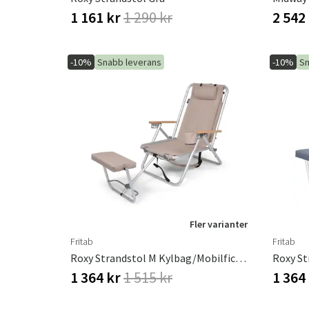
1 161 kr
1 290 kr
2 542
-10%
Snabb leverans
-10%
Sn
Fler varianter
Fritab
Fritab
Roxy Strandstol M Kylbag/Mobilficka Beige
1 364 kr
1 515 kr
1 364