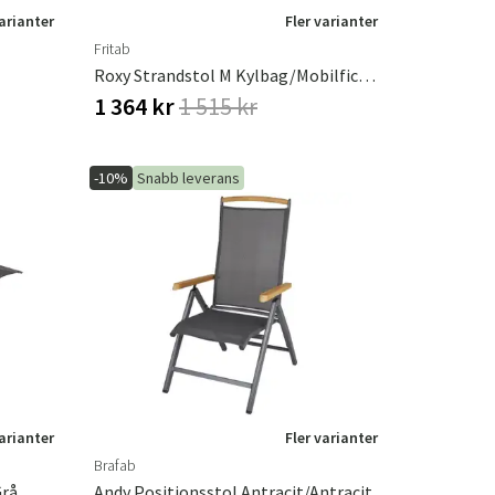
varianter
Fler varianter
Fritab
Roxy Strandstol M Kylbag/Mobilficka Blå
1 364 kr
1 515 kr
-10%
Snabb leverans
varianter
Fler varianter
Brafab
Grå
Andy Positionsstol Antracit/Antracit