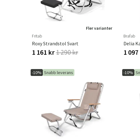
Fler varianter
Fritab
Brafab
Roxy Strandstol Svart
Delia K
1 161 kr
1 290 kr
1 097
-10%
Snabb leverans
-10%
Sn