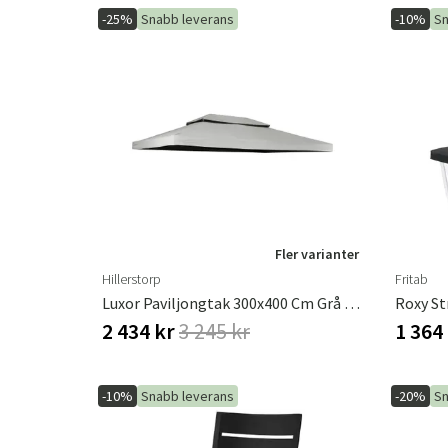
-25%
Snabb leverans
-10%
Sn
Fler varianter
Hillerstorp
Fritab
Luxor Paviljongtak 300x400 Cm Grå Polyester
2 434 kr
3 245 kr
1 364
-10%
Snabb leverans
-20%
Sn