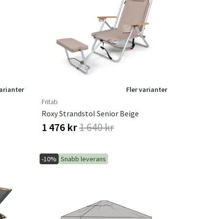
varianter
Fler varianter
Fritab
Roxy Strandstol Senior Beige
1 476 kr
1 640 kr
-10%
Snabb leverans