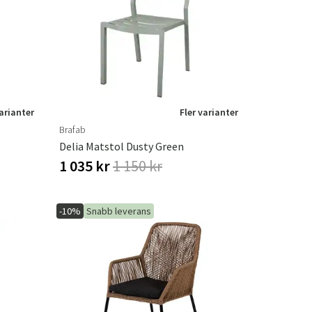
r
Trädgårdsredskap
Hallmöbler
ning
varianter
Fler varianter
Brafab
Delia Matstol Dusty Green
1 035 kr
1 150 kr
-10%
Snabb leverans