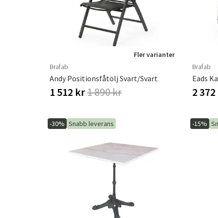
Fler varianter
Brafab
Brafab
Andy Positionsfåtölj Svart/Svart
Eads Ka
1 512 kr
1 890 kr
2 372
-30%
Snabb leverans
-15%
Sn