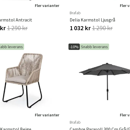
Fler varianter
Fler 
Brafab
armstol Antracit
Delia Karmstol Ljusgrå
 kr
1 290 kr
1 032 kr
1 290 kr
abb leverans
-10%
Snabb leverans
Fler varianter
Fler 
Brafab
 Karmstol Beige
Cambre Parasoll 300 Cm Grå/