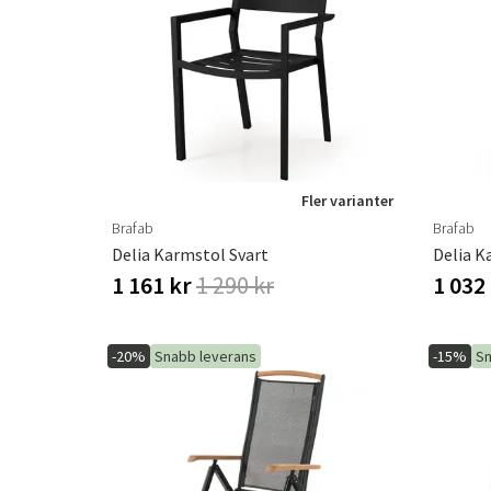
Fler varianter
Brafab
Brafab
Delia Karmstol Svart
Delia K
1 161 kr
1 290 kr
1 032
-20%
Snabb leverans
-15%
Sn