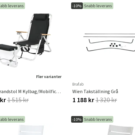
abb leverans
-10%
Snabb leverans
Sverige
Danmark
Norge
Suomi
Fler varianter
Brafab
Roxy Strandstol M Kylbag/Mobilficka Svart
Wien Takställning Grå
 kr
1 515 kr
1 188 kr
1 320 kr
abb leverans
-10%
Snabb leverans