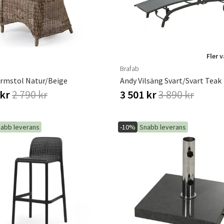
Fler 
Brafab
rmstol Natur/beige
Andy Vilsäng Svart/Svart Teak
 kr
2 790 kr
3 501 kr
3 890 kr
abb leverans
-10%
Snabb leverans