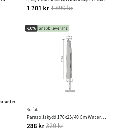
1 701 kr
1 890 kr
-10%
Snabb leverans
varianter
Brafab
Parasollskydd 170x25/40 Cm Waterproof
288 kr
320 kr