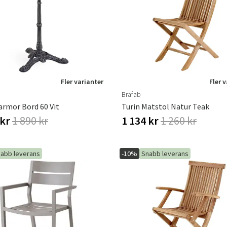
Hängstolar
Badrumsmatto
er
Underhållsprodukter
Småförvaring
Badrumsinred
Fler varianter
Fler 
Brafab
armor Bord 60 Vit
Turin Matstol Natur Teak
 kr
1 890 kr
1 134 kr
1 260 kr
abb leverans
-10%
Snabb leverans