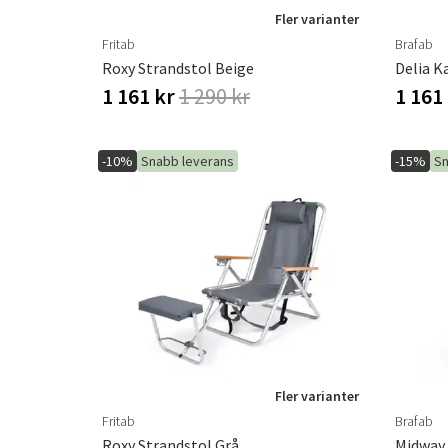
Fler varianter
Fritab
Brafab
Roxy Strandstol Beige
Delia K
1 161 kr
1 290 kr
1 161
-10%
Snabb leverans
-15%
Sn
Fler varianter
Fritab
Brafab
Roxy Strandstol Grå
Midway