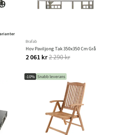
varianter
Brafab
Hov Paviljong Tak 350x350 Cm Grå
2 061 kr
2 290 kr
-10%
Snabb leverans