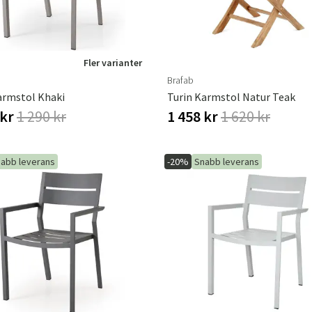
Fler varianter
Brafab
armstol Khaki
Turin Karmstol Natur Teak
 kr
1 290 kr
1 458 kr
1 620 kr
abb leverans
-20%
Snabb leverans