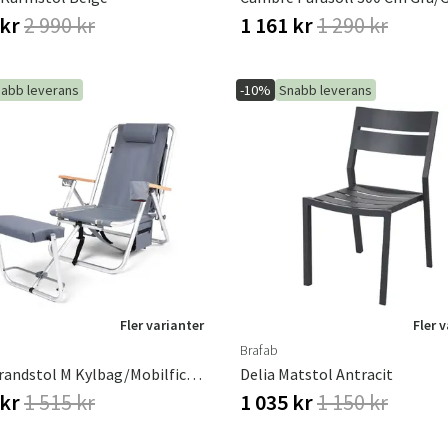
 kr
2 990 kr
1 161 kr
1 290 kr
abb leverans
-10%
Snabb leverans
Fler varianter
Fler 
Brafab
Roxy Strandstol M Kylbag/Mobilficka Grå
Delia Matstol Antracit
 kr
1 515 kr
1 035 kr
1 150 kr