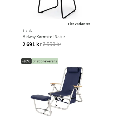
Fler varianter
Brafab
Midway Karmstol Natur
2 691 kr
2 990 kr
-10%
Snabb leverans