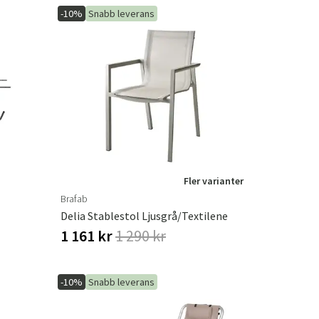
-10%
Snabb leverans
Fler varianter
Brafab
Delia Stablestol Ljusgrå/Textilene
1 161 kr
1 290 kr
-10%
Snabb leverans