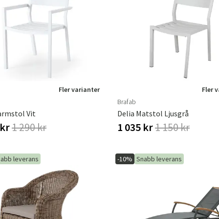
Fler varianter
Fler 
Brafab
armstol Vit
Delia Matstol Ljusgrå
 kr
1 290 kr
1 035 kr
1 150 kr
abb leverans
-10%
Snabb leverans