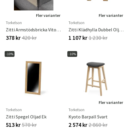
Fler varianter
Fler varianter
Torkelson
Torkelson
Zitti Armstödsbricka Vitoljad Ek
Zitti Klädhylla Dubbel Oljad Ek
378 kr
420 kr
1 107 kr
1 230 kr
-10%
-10%
Fler varianter
Torkelson
Torkelson
Zitti Spegel Oljad Ek
Kyoto Barpall Svart
513 kr
570 kr
2 574 kr
2 860 kr