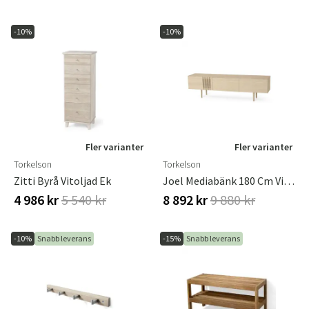
-10%
-10%
Fler varianter
Fler varianter
Torkelson
Torkelson
Zitti Byrå Vitoljad Ek
Joel Mediabänk 180 Cm Vitoljad Ek
4 986 kr
5 540 kr
8 892 kr
9 880 kr
-10%
Snabb leverans
-15%
Snabb leverans