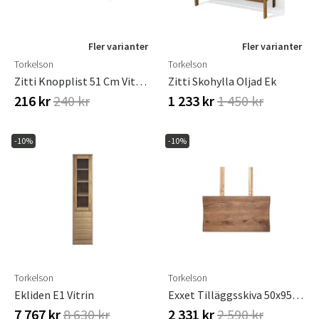
Fler varianter
Fler varianter
Torkelson
Torkelson
Zitti Knopplist 51 Cm Vitoljad Ek
Zitti Skohylla Oljad Ek
216 kr
240 kr
1 233 kr
1 450 kr
-10%
-10%
Torkelson
Torkelson
Ekliden E1 Vitrin
Exxet Tilläggsskiva 50x95 Oljad
7 767 kr
8 630 kr
2 331 kr
2 590 kr