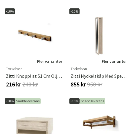
-10%
-10%
Fler varianter
Fler varianter
Torkelson
Torkelson
Zitti Knopplist 51 Cm Oljad Ek
Zitti Nyckelskåp Med Spegel Vitoljad Ek
216 kr
240 kr
855 kr
950 kr
-10%
Snabb leverans
-10%
Snabb leverans
Sverige
Danmark
Norge
Suomi