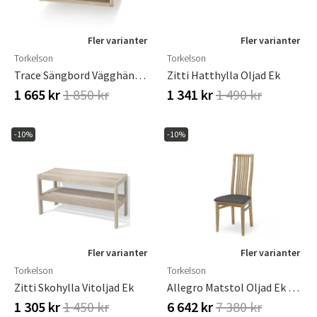
Fler varianter
Fler varianter
Torkelson
Torkelson
Trace Sängbord Vägghängt Vitoljad Ek
Zitti Hatthylla Oljad Ek
1 665 kr
1 850 kr
1 341 kr
1 490 kr
-10%
-10%
Fler varianter
Fler varianter
Torkelson
Torkelson
Zitti Skohylla Vitoljad Ek
Allegro Matstol Oljad Ek M/ Tyg Sits 2-Pack
1 305 kr
1 450 kr
6 642 kr
7 380 kr