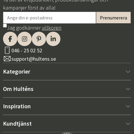
kampanjer först av alla!
Jag godkänner
villkoren
046 - 25 02 52
support@hultens.se
Kategorier
Nytt hos oss
Om Hulténs
Möbler
Om Hulténs
Inspiration
Inredning
Hulténs butik
Bästsäljare
Kundtjänst
Utemöbler
Säljavdelning