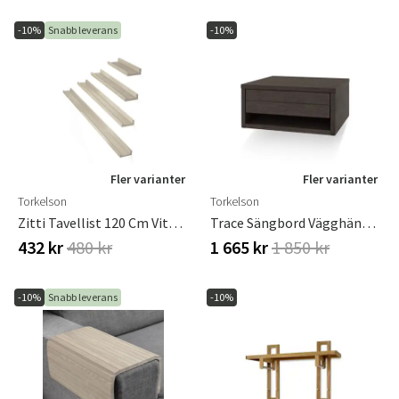
-10%
Snabb leverans
-10%
Fler varianter
Fler varianter
Torkelson
Torkelson
Zitti Tavellist 120 Cm Vitoljad Ek
Trace Sängbord Vägghängt Rökoljad Ek
432 kr
480 kr
1 665 kr
1 850 kr
-10%
Snabb leverans
-10%