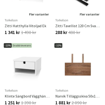
Fler varianter
Fler varianter
Torkelson
Torkelson
Zitti Hatthylla Vitoljad Ek
Zitti Tavellist 120 Cm Svartlack
1 341 kr
1 490 kr
288 kr
480 kr
-10%
Snabb leverans
-10%
Torkelson
Torkelson
Klinte Sängbord Vägghängt Vit
Narvik Tilläggsskiva 50x100 Cm
1 251 kr
1 390 kr
1 881 kr
2 090 kr