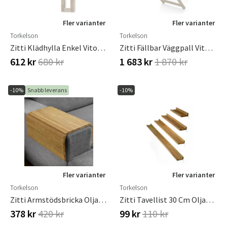
Fler varianter
Fler varianter
Torkelson
Torkelson
Zitti Klädhylla Enkel Vitoljad Ek
Zitti Fällbar Väggpall Vitoljad Ek
612 kr
680 kr
1 683 kr
1 870 kr
-10%
Snabb leverans
-10%
Fler varianter
Fler varianter
Torkelson
Torkelson
Zitti Armstödsbricka Oljad Ek
Zitti Tavellist 30 Cm Oljad Ek
378 kr
420 kr
99 kr
110 kr