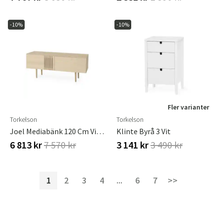
-10%
-10%
Fler varianter
Torkelson
Torkelson
Joel Mediabänk 120 Cm Vitoljad Ek
Klinte Byrå 3 Vit
6 813 kr
7 570 kr
3 141 kr
3 490 kr
1
2
3
4
...
6
7
>>