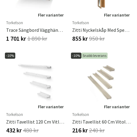
Fler varianter
Fler varianter
Torkelson
Torkelson
Trace Sängbord Vägghängt Rökbetsad Ek
Zitti Nyckelskåp Med Spegel Oljad Ek
1 701 kr
1 890 kr
855 kr
950 kr
-10%
-10%
Snabb leverans
Fler varianter
Fler varianter
Torkelson
Torkelson
Zitti Tavellist 120 Cm Vitlack
Zitti Tavellist 60 Cm Vitoljad Ek
432 kr
480 kr
216 kr
240 kr