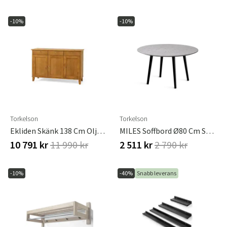
-10%
-10%
Torkelson
Torkelson
Ekliden Skänk 138 Cm Oljad Ek
MILES Soffbord Ø80 Cm Sandstenslaminat, 4 Svarta Träben
10 791 kr
11 990 kr
2 511 kr
2 790 kr
-10%
-40%
Snabb leverans