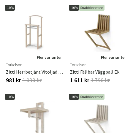
-10%
-10%
Snabb leverans
Fler varianter
Fler varianter
Torkelson
Torkelson
Zitti Herrbetjänt Vitoljad Ek
Zitti Fällbar Väggpall Ek
981 kr
1 090 kr
1 611 kr
1 790 kr
-10%
-10%
Snabb leverans