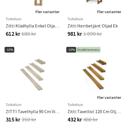
Fler varianter
Fler varianter
Torkelson
Torkelson
Zitti Klädhylla Enkel Oljad Ek
Zitti Herrbetjänt Oljad Ek
612 kr
680 kr
981 kr
1 090 kr
-10%
-10%
Snabb leverans
Fler varianter
Torkelson
Torkelson
ZITTI Tavelhylla 90 Cm Vitoljad Ek
Zitti Tavellist 120 Cm Oljad Ek
315 kr
350 kr
432 kr
480 kr