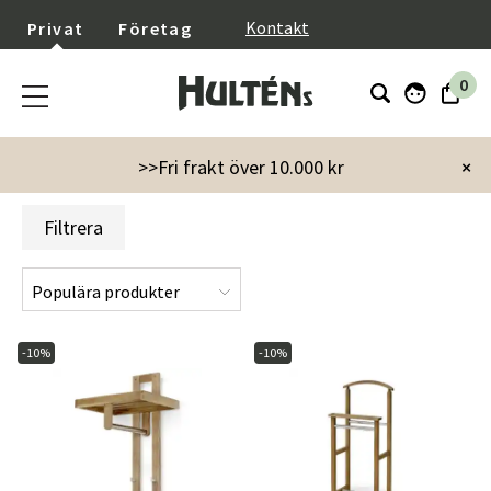
}
Kontakt
Privat
Företag
0
Startsida
Kampanjer
Torkelson
>>Fri frakt över 10.000 kr
×
Filtrera
-10%
-10%