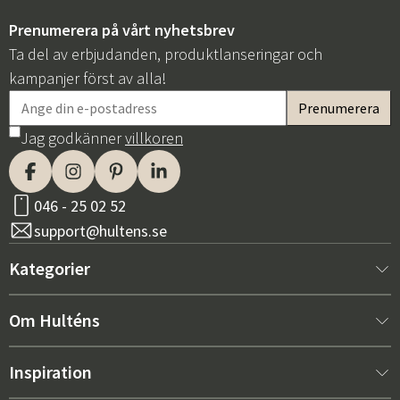
Prenumerera på vårt nyhetsbrev
Ta del av erbjudanden, produktlanseringar och
kampanjer först av alla!
Jag godkänner
villkoren
Sverige
Danmark
Norge
Suomi
046 - 25 02 52
support@hultens.se
Kategorier
Nytt hos oss
Om Hulténs
Möbler
Om Hulténs
Inspiration
Inredning