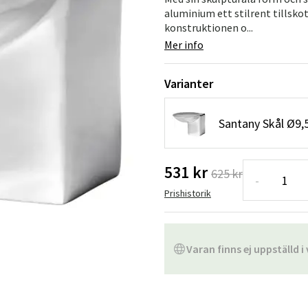
Hängstolar
Badrumsmatto
aluminium ett stilrent tillsk
konstruktionen o...
er
Underhållsprodukter
Småförvaring
Badrumsinred
Mer info
Varianter
Santany Skål Ø9,
531 kr
625 kr
-
Prishistorik
Varan finns ej uppställd i 