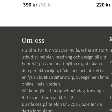
390 kr
750 kr
220 kr
Om oss
K
Hulténs har funnits i över 40 år. Vi har ett stort
N
utbud av möbler, inredning och design till ditt
M
hem. Vår passion är att hjälpa dig att skapa
den perfekta miljön, både inne och ute. Vi har
I
en fysisk butik i Staffanstorp, Sverige men finns
online i hela Norden.
U
Vår kundtjänst har öppet måndag–torsdag kl.
9–15 samt fredagar kl. 9–12.
T
Du når oss på telefon 046 25 02 52 eller via
G
detta formuläret