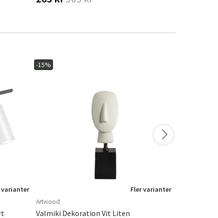
-15%
-20%
I lager
 varianter
Fler varianter
Artwood
Brafab
rt
Valmiki Dekoration Vit Liten
Loire Marmo