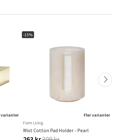
-15%
-10%
 varianter
Fler varianter
Ferm Living
Cinas
Mist Cotton Pad Holder - Pearl
Classic Tvä
263 kr
309 kr
2 876 kr