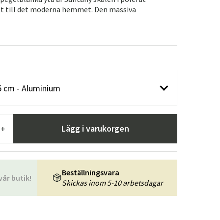
r
Trädgårdsredskap
Hallmöbler
ott till det moderna hemmet. Den massiva
ning
5 cm - Aluminium
Lägg i varukorgen
+
Beställningsvara
vår butik!
Skickas inom 5-10 arbetsdagar