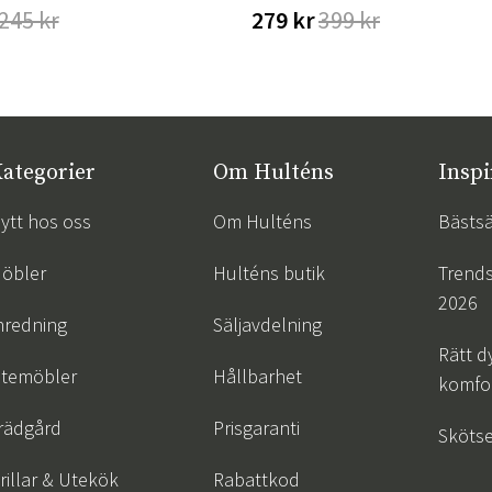
245 kr
279 kr
399 kr
ategorier
Om Hulténs
Inspi
ytt hos oss
Om Hulténs
Bästsä
öbler
Hulténs butik
Trend
2026
nredning
Säljavdelning
Rätt d
temöbler
Hållbarhet
komfor
rädgård
Prisgaranti
Skötse
rillar & Utekök
Rabattkod