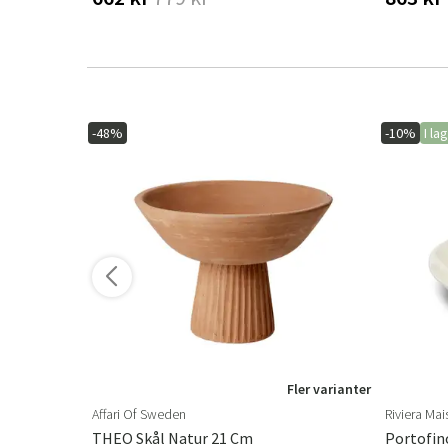
-48%
-10%
I la
ler varianter
Fler varianter
Affari Of Sweden
Riviera Ma
ter
THEO Skål Natur 21 Cm
Portofino