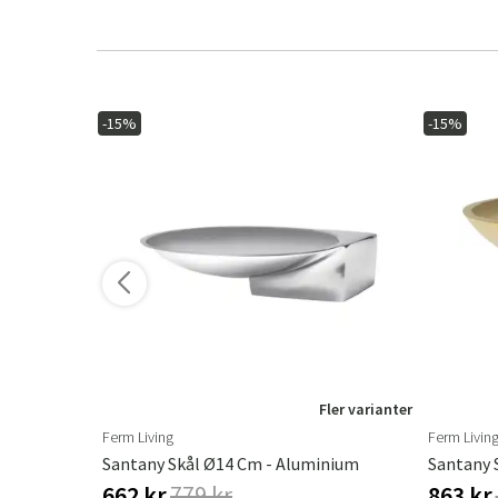
-15%
-15%
ler varianter
Fler varianter
Ferm Living
Ferm Livin
m Teak
Santany Skål Ø14 Cm - Aluminium
Santany 
662 kr
779 kr
863 kr