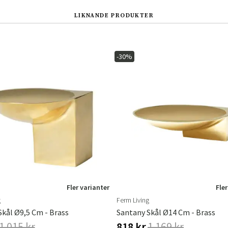
LIKNANDE PRODUKTER
-30%
Sverige
Danmark
Norge
Suomi
Fler varianter
Fler
g
Ferm Living
Skål Ø9,5 Cm - Brass
Santany Skål Ø14 Cm - Brass
1 015 kr
818 kr
1 169 kr