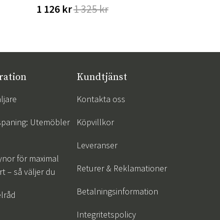
1 126 kr
1 325 kr
1 512 kr
ration
Kundtjänst
ljare
Kontakta oss
spaning: Utemöbler
Köpvillkor
Leveranser
ynor för maximal
Returer & Reklamationer
t – så väljer du
Betalningsinformation
lråd
Integritetspolicy