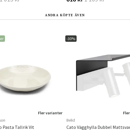
ANDRA KÖPTE ÄVEN
ger
-30%
Fler varianter
Fler
ison
Belid
 Pasta Tallrik Vit
Cato Vägghylla Dubbel Mattsva