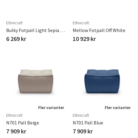
Ethnicraft
Ethnicraft
Bulky Fotpall Light Sepia 80x60 Cm
Mellow Fotpall Off White
6 269 kr
10 929 kr
Sverige
Danmark
Fler varianter
Fler varianter
Norge
Suomi
Ethnicraft
Ethnicraft
N701 Pall Beige
N701 Pall Blue
7 909 kr
7 909 kr