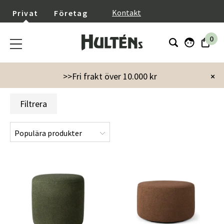
}
Kontakt
Privat
Företag
0
Startsida
Varumärken
Ethnicraft
Ethnicraft Puffar
>>Fri frakt över 10.000 kr
×
Filtrera