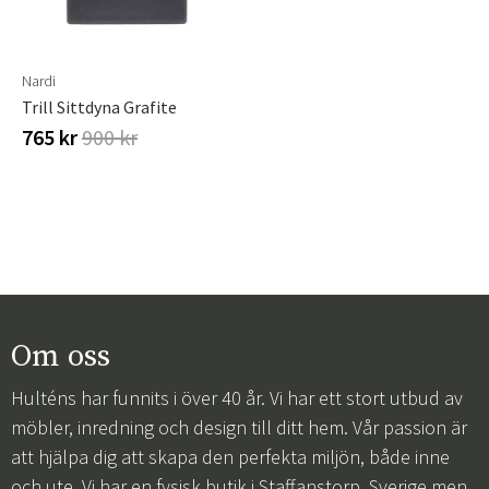
Nardi
Trill Sittdyna Grafite
765 kr
900 kr
Om oss
Hulténs har funnits i över 40 år. Vi har ett stort utbud av
möbler, inredning och design till ditt hem. Vår passion är
att hjälpa dig att skapa den perfekta miljön, både inne
och ute. Vi har en fysisk butik i Staffanstorp, Sverige men