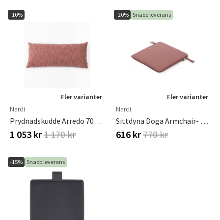
Sverige
Danmark
-10%
-20%
Snabb leverans
Norge
Suomi
Fler varianter
Fler varianter
Nardi
Nardi
Prydnadskudde Arredo 70x30 Maximo Cannella Sun
Sittdyna Doga Armchair- Mattone
1 053 kr
1 170 kr
616 kr
770 kr
-15%
Snabb leverans