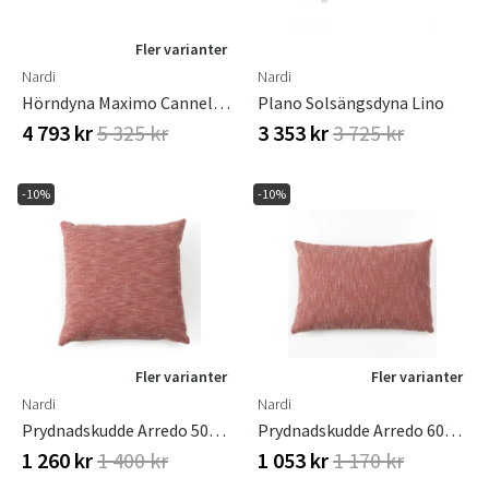
Fler varianter
Nardi
Nardi
Hörndyna Maximo Cannella Sunbrella
Plano Solsängsdyna Lino
4 793 kr
5 325 kr
3 353 kr
3 725 kr
-10%
-10%
Fler varianter
Fler varianter
Nardi
Nardi
Prydnadskudde Arredo 50x50 Maximo Cannella Sun
Prydnadskudde Arredo 60x40 Maximo Cannella Sun
1 260 kr
1 400 kr
1 053 kr
1 170 kr