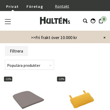
}
Kontakt
Privat
Företag
0
Startsida
Varumärken
Nardi
Nardi dynor
>>Fri frakt över 10.000 kr
×
Filtrera
-10%
-10%