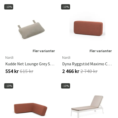
-10%
-10%
Fler varianter
Fler varianter
Nardi
Nardi
Kudde Net Lounge Grey Sunbrel
Dyna Ryggstöd Maximo Cannella Sunbrella
554 kr
615 kr
2 466 kr
2 740 kr
-10%
-10%