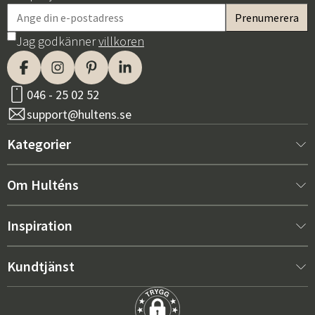
Jag godkänner
villkoren
046 - 25 02 52
support@hultens.se
Kategorier
Nytt hos oss
Om Hulténs
Möbler
Om Hulténs
Inspiration
Inredning
Hulténs butik
Bästsäljare
Kundtjänst
Utemöbler
Säljavdelning
Trendspaning: Utemöbler 2026
Kontakta oss
Trädgård