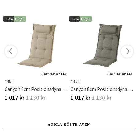
-10%
I lager
-10%
I lager
r
Fler varianter
Fler varianter
Fritab
Fritab
dralon Svart
Canyon 8cm Positionsdyna Strukturdralon Beige
Canyon 8cm Positionsdyna Strukturdralon Taupe
1 017 kr
1 130 kr
1 017 kr
1 130 kr
ANDRA KÖPTE ÄVEN