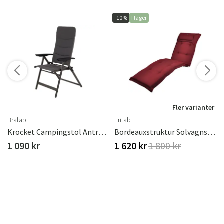
-10%
I lager
Fler varianter
Brafab
Fritab
Krocket Campingstol Antracit/grå
Bordeauxstruktur Solvagnsdyna Canyon (Tjock)
1 090 kr
1 620 kr
1 800 kr