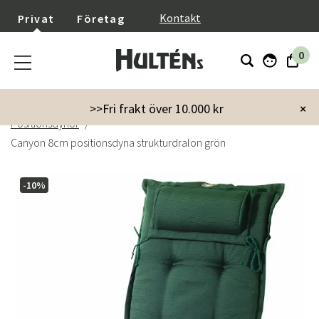
}
Kontakt
Privat
Företag
0
Startsida
Trädgård
Dynor
Stolsdynor
>>Fri frakt över 10.000 kr
×
Positionsdynor
Canyon 8cm positionsdyna strukturdralon grön
-10%