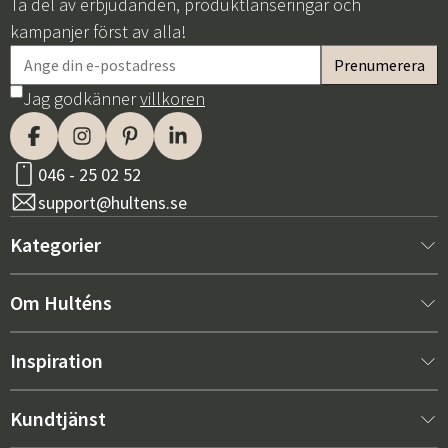
Ta del av erbjudanden, produktlanseringar och
kampanjer först av alla!
Jag godkänner
villkoren
046 - 25 02 52
support@hultens.se
Kategorier
Nytt hos oss
Om Hulténs
Möbler
Om Hulténs
Inspiration
Inredning
Hulténs butik
Bästsäljare
Kundtjänst
Utemöbler