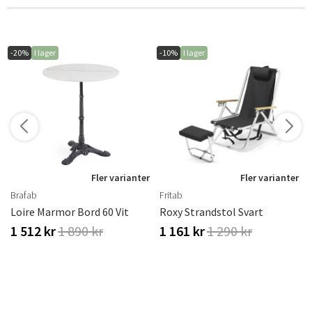
-20%
I lager
-10%
I lager
r
Fler varianter
Fler varianter
Brafab
Fritab
Loire Marmor Bord 60 Vit
Roxy Strandstol Svart
1 512 kr
1 890 kr
1 161 kr
1 290 kr