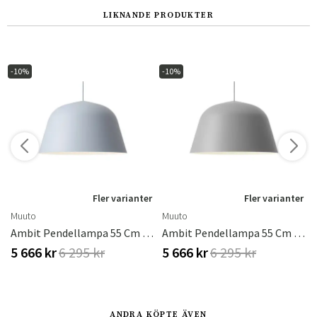
LIKNANDE PRODUKTER
-10%
-10%
r
Fler varianter
Fler varianter
Muuto
Muuto
Cm - Black
Ambit Pendellampa 55 Cm - Light Blue
Ambit Pendellampa 55 Cm - Grey
5 666 kr
6 295 kr
5 666 kr
6 295 kr
ANDRA KÖPTE ÄVEN