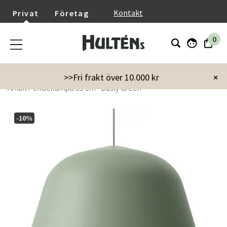
}
Kontakt
Privat
Företag
0
Startsida
Inredning
Lampor & belysning
Taklampor
>>Fri frakt över 10.000 kr
×
Ambit Pendellampa 55 cm - Dusty Green
-10%