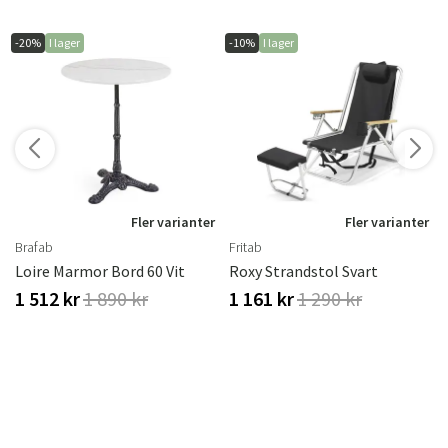
-20%
I lager
-10%
I lager
r
Fler varianter
Fler varianter
Brafab
Fritab
Loire Marmor Bord 60 Vit
Roxy Strandstol Svart
1 512 kr
1 890 kr
1 161 kr
1 290 kr