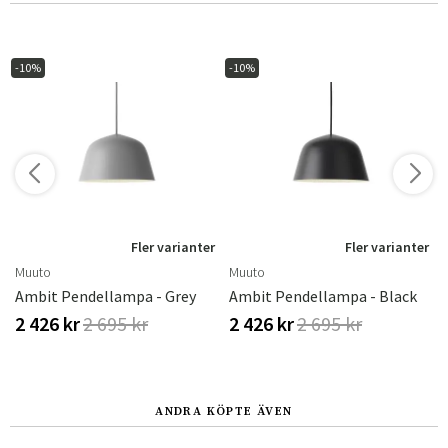
-10%
-10%
r
Fler varianter
Fler varianter
Muuto
Muuto
Ambit Pendellampa - Grey
Ambit Pendellampa - Black
2 426 kr
2 695 kr
2 426 kr
2 695 kr
ANDRA KÖPTE ÄVEN