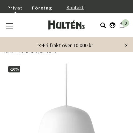
}
Kontakt
Privat
Företag
0
Startsida
Inredning
Lampor & belysning
Taklampor
>>Fri frakt över 10.000 kr
×
Ambit Pendellampa - White
-10%