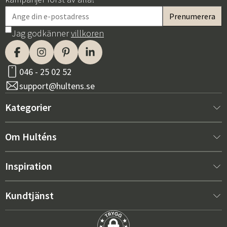
Jag godkänner
villkoren
046 - 25 02 52
support@hultens.se
Kategorier
Nytt hos oss
Om Hulténs
Möbler
Om Hulténs
Inspiration
Inredning
Hulténs butik
Bästsäljare
Kundtjänst
Utemöbler
Säljavdelning
Trendspaning: Utemöbler 2026
Kontakta oss