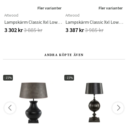
r
Fler varianter
Fler varianter
Artwood
Artwood
 Kilnsey
Lampskärm Classic Xxl Low Leather Pale Brown
Lampskärm Classic Xxl Low Black Lacquer
3 302 kr
3 885 kr
3 387 kr
3 985 kr
ANDRA KÖPTE ÄVEN
-15%
-15%