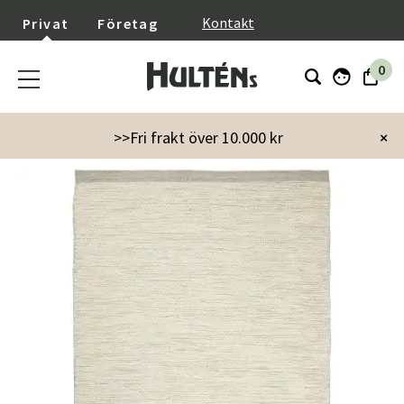
}
Kontakt
Privat
Företag
0
Startsida
Inredning
Mattor
Asko Iron 250x350 matta
>>Fri frakt över 10.000 kr
×