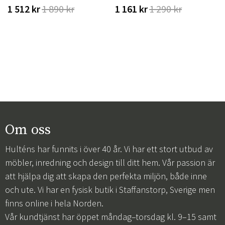
1 512 kr
1 890 kr
1 161 kr
1 290 kr
Om oss
Hulténs har funnits i över 40 år. Vi har ett stort utbud av
möbler, inredning och design till ditt hem. Vår passion är
att hjälpa dig att skapa den perfekta miljön, både inne
och ute. Vi har en fysisk butik i Staffanstorp, Sverige men
finns online i hela Norden.
Vår kundtjänst har öppet måndag–torsdag kl. 9–15 samt