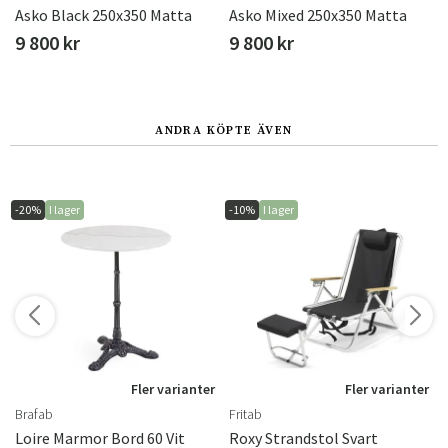
Asko Black 250x350 Matta
Asko Mixed 250x350 Matta
9 800 kr
9 800 kr
ANDRA KÖPTE ÄVEN
-20%
I lager
-10%
I lager
r
Fler varianter
Fler varianter
Brafab
Fritab
Loire Marmor Bord 60 Vit
Roxy Strandstol Svart