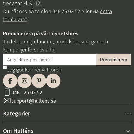
fredagar kl. 9–12.
Du når oss på telefon 046 25 02 52 eller via
detta
formuläret
Prenumerera på vårt nyhetsbrev
Ta del av erbjudanden, produktlanseringar och
kampanjer först av alla!
Jag godkänner
villkoren
046 - 25 02 52
support@hultens.se
Kategorier
Nytt hos oss
Om Hulténs