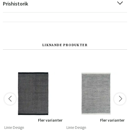
Prishistorik
LIKNANDE PRODUKTER
Sverige
Danmark
Norge
Suomi
r
Fler varianter
Fler varianter
Linie Design
Linie Design