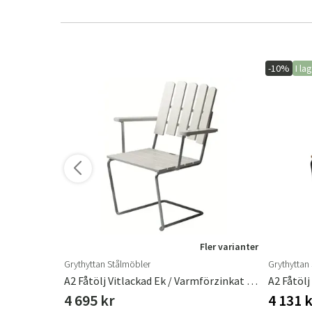
-10%
I la
Fler varianter
Grythyttan Stålmöbler
Grythyttan
emiumvagn
A2 Fåtölj Vitlackad Ek / Varmförzinkat Stativ
A2 Fåtölj
4 695 kr
4 131 