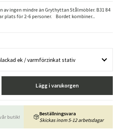
r
Trädgårdsredskap
Hallmöbler
ign av ingen mindre än Grythyttan Stålmöbler. B31 84
ar plats för 2-6 personer. Bordet kombiner...
ning
lackad ek / varmförzinkat stativ
Lägg i varukorgen
Beställningsvara
vår butik!
Skickas inom 5-12 arbetsdagar