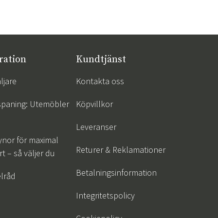
ration
Kundtjänst
ljare
Kontakta oss
spaning: Utemöbler
Köpvillkor
Leveranser
ynor för maximal
Returer & Reklamationer
t – så väljer du
Betalningsinformation
lråd
Integritetspolicy