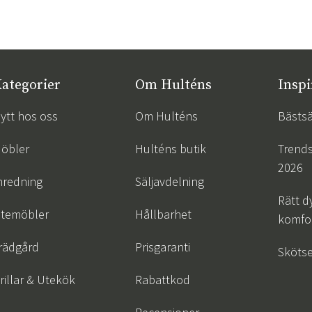
ategorier
Om Hulténs
Inspi
ytt hos oss
Om Hulténs
Bästsä
öbler
Hulténs butik
Trend
2026
nredning
Säljavdelning
Rätt d
temöbler
Hållbarhet
komfor
rädgård
Prisgaranti
Skötse
rillar & Utekök
Rabattkod