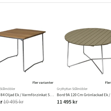
Sverige
Danmark
Norge
Suomi
Fler varianter
Fler
 Stålmöbler
Grythyttan Stålmöbler
Bord B31 84 Oljad Ek / Varmförzinkat Stativ
kr
10 495 kr
11 495 kr