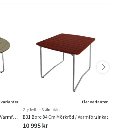
 varianter
Fler varianter
Grythyttan Stålmöbler
Grythyttan St
Bord 9A 120 Cm Grönlackad Ek / Varmförzinkat Stativ
B31 Bord 84 Cm Mörkröd / Varmförzinkat
10 995 kr
9 595 kr