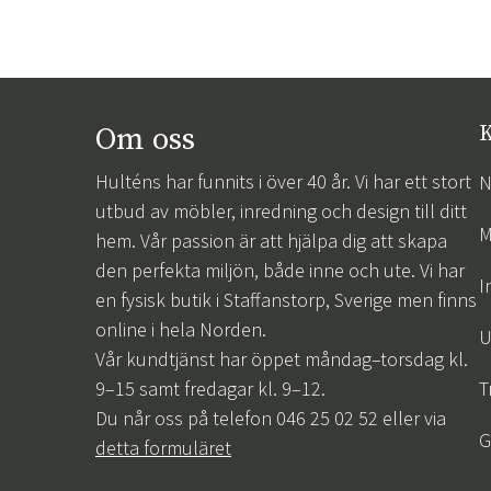
Om oss
K
Hulténs har funnits i över 40 år. Vi har ett stort
N
utbud av möbler, inredning och design till ditt
M
hem. Vår passion är att hjälpa dig att skapa
den perfekta miljön, både inne och ute. Vi har
I
en fysisk butik i Staffanstorp, Sverige men finns
online i hela Norden.
U
Vår kundtjänst har öppet måndag–torsdag kl.
9–15 samt fredagar kl. 9–12.
T
Du når oss på telefon 046 25 02 52 eller via
G
detta formuläret