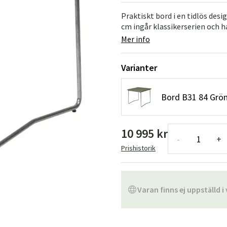
Hängstolar
Badrumsmatto
Praktiskt bord i en tidlös des
cm ingår klassikerserien och h
er
Underhållsprodukter
Småförvaring
Badrumsinred
Mer info
Varianter
Bord B31 84 Grön
10 995 kr
-
+
Prishistorik
Varan finns ej uppställd i 