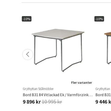
-10%
-10%
ler varianter
Fler varianter
Grythyttan Stålmöbler
Grythyttan
tativ
Bord B31 84 Vitlackad Ek / Varmförzinkat Stativ
9 896 kr
10 995 kr
9 446 