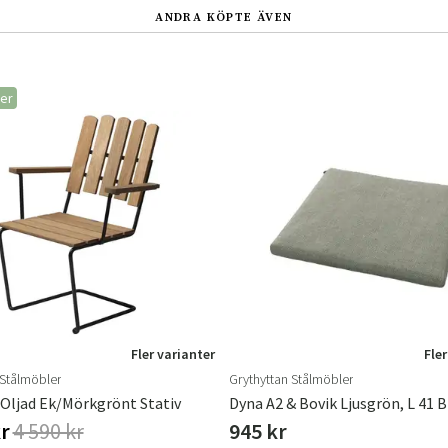
ANDRA KÖPTE ÄVEN
ger
Fler varianter
Fler
 Stålmöbler
Grythyttan Stålmöbler
 Oljad Ek/Mörkgrönt Stativ
kr
4 590 kr
945 kr