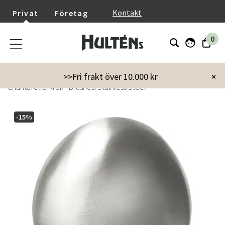
}
Kontakt
Privat
Företag
0
Startsida
Möbler
Förvaringsmöbler
Krokar & hängare
>>Fri frakt över 10.000 kr
×
Chanterelle Krok - Brushed Stainless Steel
-15%