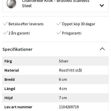
Chanterelle Krok - Brushed Stainless
Steel
Betala efter leverans
Öppet köp 30 dagar
2 års garanti
Prisgaranti
Specifikationer
Färg
Silver
Material
Rostfritt stål
Bredd
6 cm
Längd
4 cm
Höjd
7 cm
Lev.art nummer
1104269719