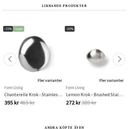
LIKNANDE PRODUKTER
-15%
I lager
-30%
r
Fler varianter
Fler varianter
Ferm Living
Ferm Living
s
Chanterelle Krok - Stainless Steel
Lemon Krok - Brushed Stainless Steel
395 kr
465 kr
272 kr
389 kr
ANDRA KÖPTE ÄVEN