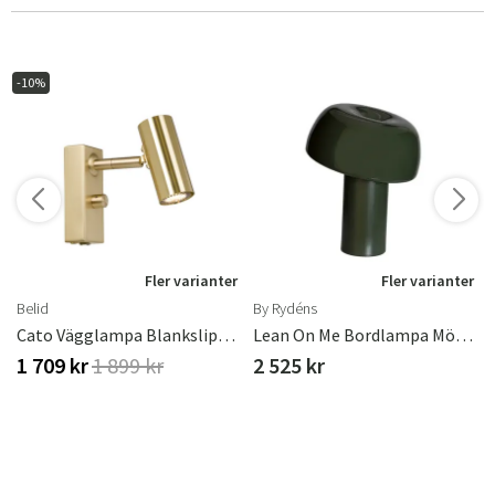
-10%
r
Fler varianter
Fler varianter
Belid
By Rydéns
en Hammock Svart
Cato Vägglampa Blankslipad Mässing Enkel Mr11 Inkl Ljuskälla
Lean On Me Bordlampa Mörkgrön
1 709 kr
1 899 kr
2 525 kr