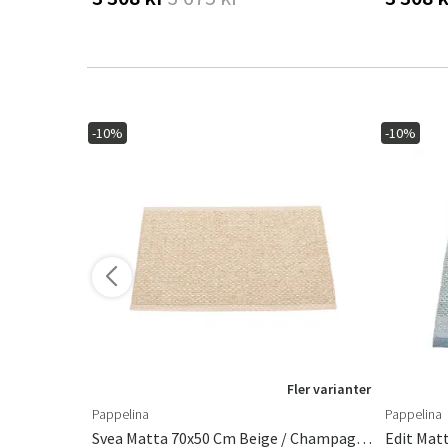
-10%
-10%
Fler varianter
Pappelina
Pappelina
dstol
Svea Matta 70x50 Cm Beige / Champagne Metallic
Edit Mat