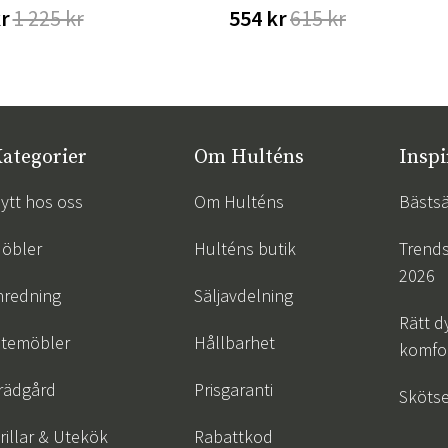
kr
1 225 kr
554 kr
615 kr
ategorier
Om Hulténs
Inspi
ytt hos oss
Om Hulténs
Bästsä
öbler
Hulténs butik
Trend
2026
nredning
Säljavdelning
Rätt d
temöbler
Hållbarhet
komfor
rädgård
Prisgaranti
Skötse
rillar & Utekök
Rabattkod