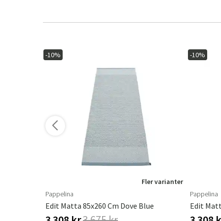
-10%
-10%
ler varianter
Fler varianter
Pappelina
Pappelina
Edit Matta 85x260 Cm Dove Blue
Edit Mat
3 308 kr
3 675 kr
3 308 