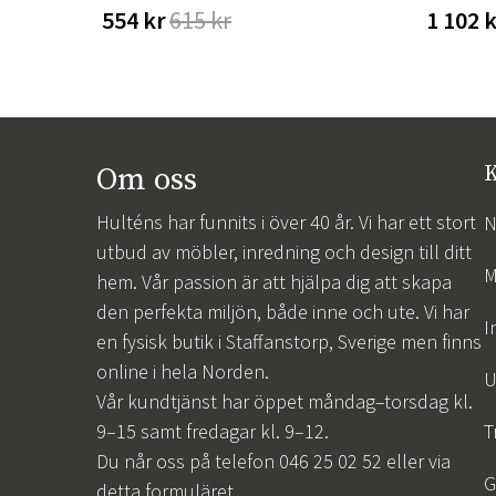
554 kr
615 kr
1 102 
Om oss
K
Hulténs har funnits i över 40 år. Vi har ett stort
N
utbud av möbler, inredning och design till ditt
M
hem. Vår passion är att hjälpa dig att skapa
den perfekta miljön, både inne och ute. Vi har
I
en fysisk butik i Staffanstorp, Sverige men finns
online i hela Norden.
U
Vår kundtjänst har öppet måndag–torsdag kl.
9–15 samt fredagar kl. 9–12.
T
Du når oss på telefon 046 25 02 52 eller via
G
detta formuläret