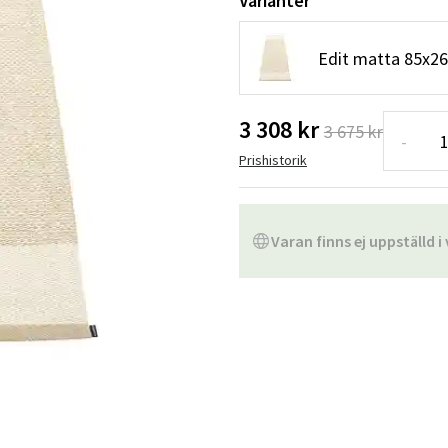
Varianter
Hängstolar
Badrumsmatto
Edit matta 85x26
er
Underhållsprodukter
Småförvaring
Badrumsinred
3 308 kr
3 675 kr
-
Prishistorik
Varan finns ej uppställd i 