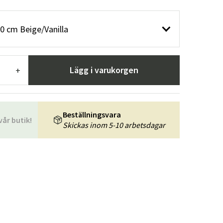
r
Trädgårdsredskap
Hallmöbler
0 cm Beige/Vanilla
ning
Lägg i varukorgen
+
Beställningsvara
vår butik!
Skickas inom 5-10 arbetsdagar