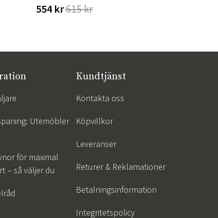
554 kr
615 kr
1 512 kr
ration
Kundtjänst
ljare
Kontakta oss
spaning: Utemöbler
Köpvillkor
Leveranser
ynor för maximal
Returer & Reklamationer
t – så väljer du
Betalningsinformation
lråd
Integritetspolicy