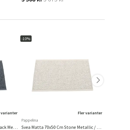
-10%
-20%
I lager
 varianter
Fler varianter
Pappelina
Brafab
Svea Matta 70x50 Cm Granit / Black Metallic
Svea Matta 70x50 Cm Stone Metallic / Fossil Grey
Loire Marmo