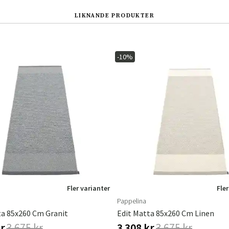
LIKNANDE PRODUKTER
-10%
Sverige
Danmark
Norge
Suomi
Fler varianter
Fler
Pappelina
ta 85x260 Cm Granit
Edit Matta 85x260 Cm Linen
kr
3 675 kr
3 308 kr
3 675 kr