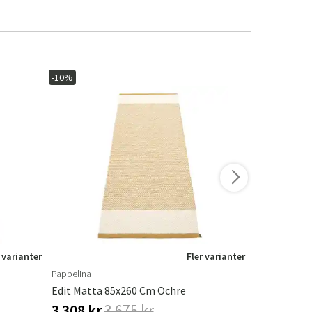
-10%
-10%
 varianter
Fler varianter
Pappelina
Pappelina
Edit Matta 85x260 Cm Ochre
Edit Matta 
3 308 kr
3 675 kr
3 308 kr