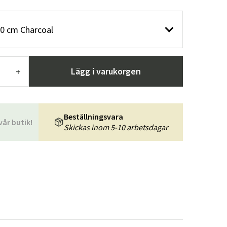
r
Trädgårdsredskap
Hallmöbler
0 cm Charcoal
ning
Lägg i varukorgen
+
Beställningsvara
vår butik!
Skickas inom 5-10 arbetsdagar