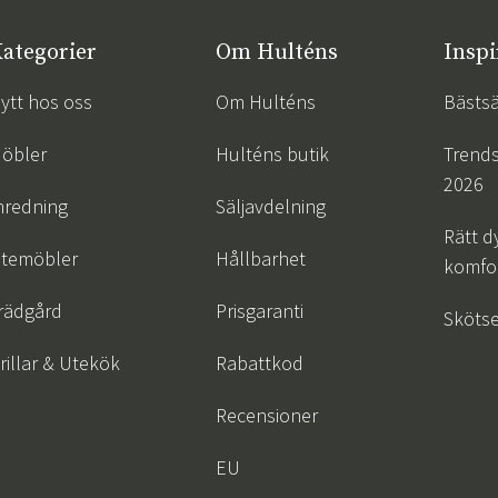
ategorier
Om Hulténs
Inspi
ytt hos oss
Om Hulténs
Bästsä
öbler
Hulténs butik
Trend
2026
nredning
Säljavdelning
Rätt d
temöbler
Hållbarhet
komfor
rädgård
Prisgaranti
Skötse
rillar & Utekök
Rabattkod
Recensioner
EU