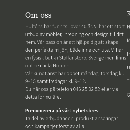
Om oss
K
Hulténs har funnits i över 40 år. Vi har ett stort
N
utbud av möbler, inredning och design till ditt
M
hem. Vår passion är att hjälpa dig att skapa
den perfekta miljön, både inne och ute. Vi har
I
en fysisk butik i Staffanstorp, Sverige men finns
online i hela Norden.
U
Vår kundtjänst har öppet måndag–torsdag kl.
9–15 samt fredagar kl. 9–12.
T
Du når oss på telefon 046 25 02 52 eller via
G
detta formuläret
Prenumerera på vårt nyhetsbrev
Ta del av erbjudanden, produktlanseringar
och kampanjer först av alla!