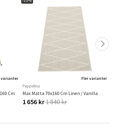
-10%
-10%
 varianter
Fler varianter
Pappelina
Pappelina
 160 Cm
Max Matta 70x160 Cm Linen / Vanilla
Edit Matta 
1 656 kr
1 840 kr
1 472 kr