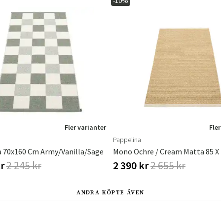
-10%
Sverige
Danmark
Norge
Suomi
Fler varianter
Fler
Pappelina
a 70x160 Cm Army/Vanilla/Sage
Mono Ochre / Cream Matta 85 X
kr
2 245 kr
2 390 kr
2 655 kr
ANDRA KÖPTE ÄVEN