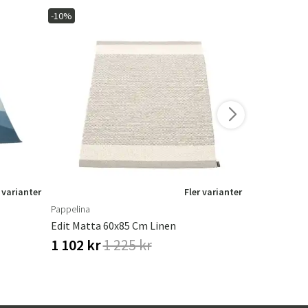
-10%
-20%
I lager
 varianter
Fler varianter
Pappelina
Brafab
Edit Matta 60x85 Cm Linen
Loire Marmo
1 102 kr
1 225 kr
1 512 kr