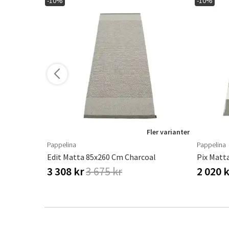
-10%
-10%
ler varianter
Fler varianter
Pappelina
Pappelina
oal
Edit Matta 85x260 Cm Charcoal
Pix Matt
3 308 kr
3 675 kr
2 020 