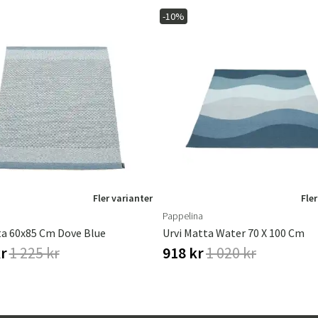
-10%
Fler varianter
Fler
Pappelina
ta 60x85 Cm Dove Blue
Urvi Matta Water 70 X 100 Cm
kr
1 225 kr
918 kr
1 020 kr