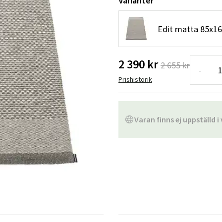
Varianter
Hängstolar
Badrumsmatto
Edit matta 85x16
er
Underhållsprodukter
Småförvaring
Badrumsinred
2 390 kr
2 655 kr
-
Prishistorik
Varan finns ej uppställd i 