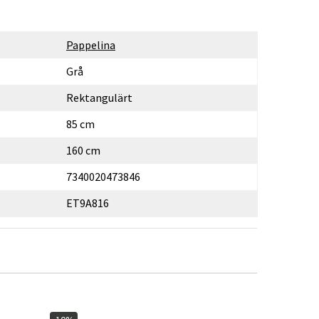
Pappelina
Grå
Rektangulärt
85 cm
160 cm
7340020473846
ET9A816