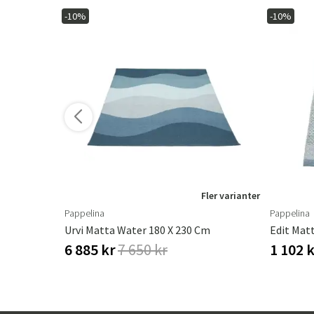
-10%
-10%
ler varianter
Fler varianter
Pappelina
Pappelina
ter
Urvi Matta Water 180 X 230 Cm
Edit Mat
6 885 kr
7 650 kr
1 102 