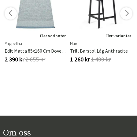
r
Fler varianter
Fler varianter
Pappelina
Nardi
ster
Edit Matta 85x160 Cm Dove Blue
Trill Barstol Låg Anthracite
2 390 kr
2 655 kr
1 260 kr
1 400 kr
Om oss