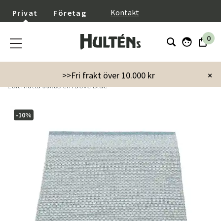
}
Kontakt
Privat
Företag
0
Startsida
Inredning
Mattor
>>Fri frakt över 10.000 kr
×
Edit matta 60x85 cm Dove Blue
-10%