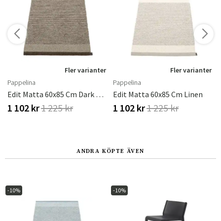
r
Fler varianter
Fler varianter
Pappelina
Pappelina
Edit Matta 60x85 Cm Dark Brown
Edit Matta 60x85 Cm Linen
1 102 kr
1 225 kr
1 102 kr
1 225 kr
ANDRA KÖPTE ÄVEN
-10%
-10%